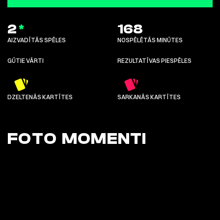
2
*
168
AIZVADĪTĀS SPĒLES
NOSPĒLĒTĀS MINŪTES
GŪTIE VĀRTI
REZULTATĪVAS PIESPĒLES
DZELTENĀS KARTĪTES
SARKANĀS KARTĪTES
FOTO MOMENTI