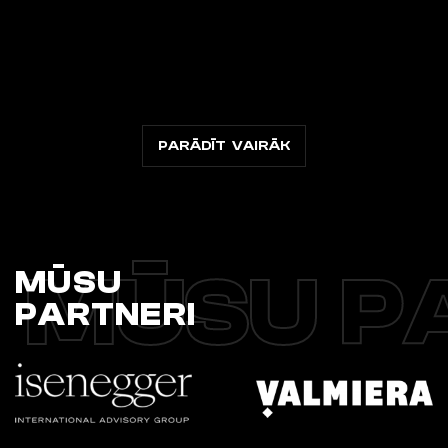
PARĀDĪT VAIRĀK
MŪSU P
MŪSU
PARTNERI