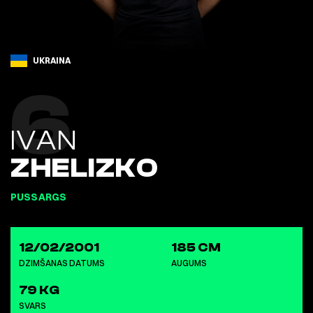
UKRAINA
6
IVAN
ZHELIZKO
PUSSARGS
12/02/2001
185 CM
DZIMŠANAS DATUMS
AUGUMS
79 KG
SVARS