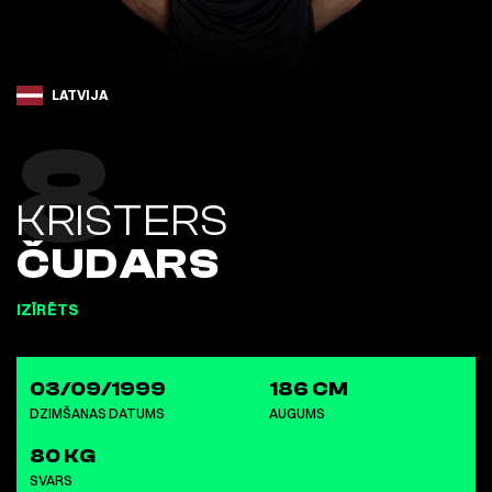
LATVIJA
8
KRISTERS
ČUDARS
IZĪRĒTS
03/09/1999
186 CM
DZIMŠANAS DATUMS
AUGUMS
80 KG
SVARS