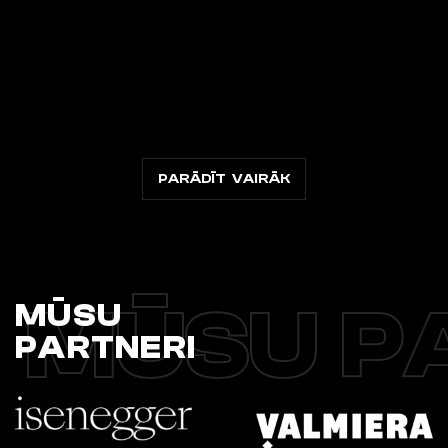
PARĀDĪT VAIRĀK
MŪSU P
MŪSU
PARTNERI