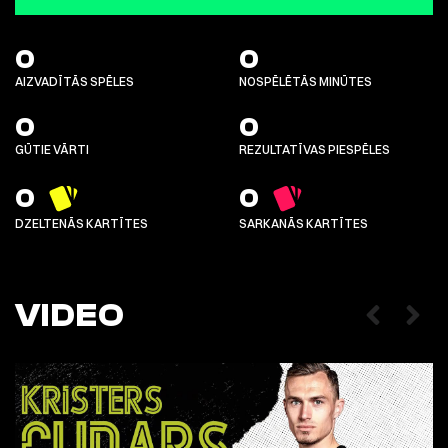
0
0
AIZVADĪTĀS SPĒLES
NOSPĒLĒTĀS MINŪTES
0
0
GŪTIE VĀRTI
REZULTATĪVAS PIESPĒLES
0
0
DZELTENĀS KARTĪTES
SARKANĀS KARTĪTES
VIDEO