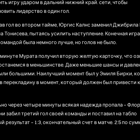
ть игру ударом в дальний нижний край. сети, чтобы
овить лидерство в один гол.
в гол во втором тайме, Юргис Калнс заменил Джибрила 
 Тонисева, пытаясь усилить наступление. Конечная игра
омандой была немного лучше, но голов не было.
 минуте Мурата получил вторую желтую карточку, что оз
останемся в меньшинстве. Даже меньшие шансы и давле
были большими. Наилучший момент был у Эмиля Бирки, к
в перекладину в момент, который должен был привести 
но через четыре минуты всякая надежда пропала – Фло
и забил третий гол своей команды и поставил на табло
й результат – 1:3, окончательный счет в матче. 2:5 по сум