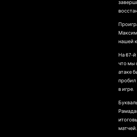
заверши
восстан
Проигра
Максима
нашей к
На 67-й
что мы 
атаке 
пробил 
в игре.
Букваль
Рамадан
итоговы
матчей.