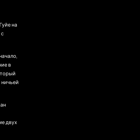
Гуйе на
 с
начало,
ние в
оторый
к ничьей
ран
ме двух