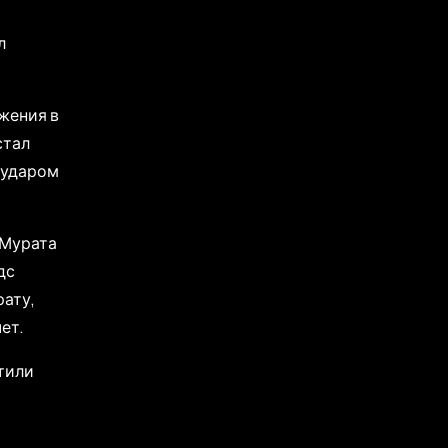
л
ажения в
стал
 ударом
 Мурата
дс
рату,
ет.
стили