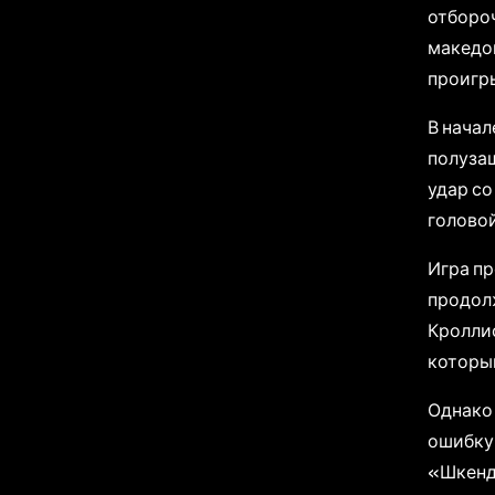
отбороч
македо
проигры
В начал
полузащ
удар со
головой
Игра пр
продолж
Кроллис
который
Однако 
ошибку 
«Шкенд