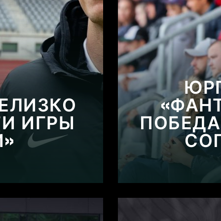
ЮР
ЖЕЛИЗКО
«ФАН
ГИ ИГРЫ
ПОБЕДА
Й»
СО