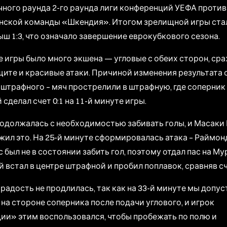
ного раунда 2-го раунда лиги конференций УЕФА против
нской команды «Шкендия». Итогом зрелищной игры ста
ш 1:3, что означало завершение еврокубкового сезона.
е игры было много экшена — угловые с обеих сторон, ср
ите и красивые атаки. Причиной изменения результата 
 штрафного – мяч прострелили в штрафную, где соперник
 сделал счет 0:1 на 11-й минуте игры.
одолжалась с необходимостью забивать голы, и Масаки
ил это. На 25-й минуте сформировалась атака – Раймон
 был не в состоянии забить гол, поэтому отдал пас на Му
 встал в центре штрафной и пробил поплавок, сравняв сч
радость не продлилась, так как на 33-й минуте мы допу
на стороне соперника после подачи углового, и игрок
ии» этим воспользовался, чтобы пробежать по полю и