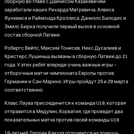
сборную во главе с Дайнисом Казакевичем
заработали наших Рихарда Матревича, Алвиса
Яунземса и Раймонда Кроллиса. Даниэлс Балодис и
Эмилс Бирка получили первый вызов в основной
состав сборной Латвии.
Робертс Вейпс, Максим Тонисев, Никс Дусалиев и
Кристерс Лушиньш вызваны в сборную Латвии до 21
года. У этих ребят впереди очень важные игры –
отборочные матчи чемпионата Европы против
Германии и Сан-Марино. Игры пройдут 25 и 29 марта
соответственно.
Клавс Лаува присоединится к команде U19, которая
отправится в Медулин, Хорватия, где проведет два
показательных матча против своей команды U19.
19-летний Деррик Какуза отправится на помощь