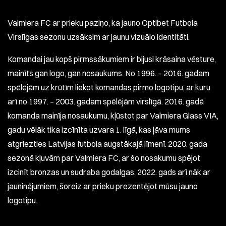
Valmiera FC ar prieku paziņo, ka jauno Optibet Futbola
Virslīgas sezonu uzsāksim ar jaunu vizuālo identitāti.
Komandai jau kopš pirmssākumiem ir bijusi krāsaina vēsture,
mainīts gan logo, gan nosaukums. No 1996. – 2016. gadam
spēlējām uz krūtīm liekot komandas pirmo logotipu, ar kuru
arī no 1997. – 2003. gadam spēlējām virslīgā. 2016. gadā
komanda mainīja nosaukumu, kļūstot par Valmiera Glass VIA,
gadu vēlāk tika izcīnīta uzvara 1. līgā, kas ļāva mums
atgriezties Latvijas futbola augstākajā līmenī. 2020. gada
sezonā kļuvām par Valmiera FC, ar šo nosakumu spējot
izcinīt bronzas un sudraba godalgas. 2022. gads arī nāk ar
jauninājumiem, šoreiz ar prieku prezentējot mūsu jauno
logotipu.