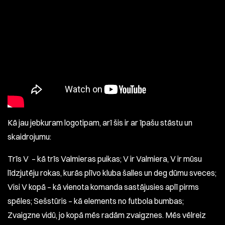
Kā jau jebkuram logotipam, arī šis ir ar īpašu stāstu un
skaidrojumu:
Trīs V – kā trīs Valmieras puikas; V ir Valmiera, V ir mūsu
līdzjutēju rokas, kurās plīvo kluba šalles un deg dūmu sveces;
Visi V kopā – kā vienota komanda sastājusies aplī pirms
spēles; Sešstūris – kā elements no futbola bumbas;
Zvaigzne vidū, jo kopā mēs radām zvaigznes. Mēs vēlreiz