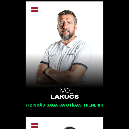
IVO
LAKUČS
FIZISKĀS SAGATAVOTĪBAS TRENERIS