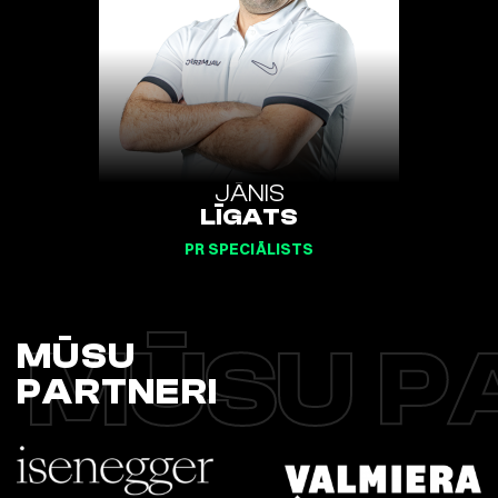
JĀNIS
LĪGATS
PR SPECIĀLISTS
MŪSU P
MŪSU
PARTNERI