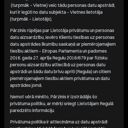
(turpmāk – Vietne) veic tādu personas datu apstrādi,
kuri ir iegūti no datu subjekta – Vietnes lietotāja
(turpmāk – Lietotājs).
Pārzinis rūpējas par Lietotāja privātumu un personas
datu aizsardzību, ievēro Klientu tiesības uz personas
datu apstrādes likumību saskaņā ar piemērojamajiem
tiesību aktiem – Eiropas Parlamenta un padomes
2016. gada 27. aprīļa Regulu 2016/679 par fizisku
personu aizsardzību attiecībā uz personas datu
apstrādi un šādu datu brīvu apriti (Regula) un citiem
piemērojamajiem tiesību aktiem privātuma un datu
apstrādes jomā.
Ņemot vērā minēto, Pārzinis ir izstrādājis šo
privātuma politiku, ar mērķi sniegt Lietotājam Regulā
paredzēto informāciju.
Privātuma politika ir attiecināma uz datu apstrādi