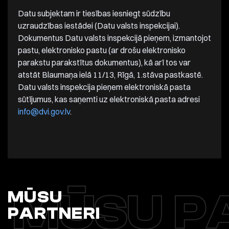
Datu subjektam ir tiesības iesniegt sūdzību
uzraudzības iestādei (Datu valsts inspekcijai).
Dokumentus Datu valsts inspekcijā pieņem, izmantojot
pastu, elektronisko pastu (ar drošu elektronisko
parakstu parakstītus dokumentus), kā arī tos var
atstāt Blaumaņa ielā 11/13, Rīgā, 1.stāva pastkastē.
Datu valsts inspekcija pieņem elektroniskā pasta
sūtījumus, kas saņemti uz elektroniskā pasta adresi
info@dvi.gov.lv
.
MŪSU P
MŪSU
PARTNERI