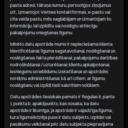
pasta adresi, tālruņa numuru, personīgos ziņojumus
utt., izmantojot Vietnes kontaktformas, e-pastu vai
cita veida pastu, mēs saglabājam un izmantojam šo
informāciju, lai izpildītu vai noslēgtu attiecīgu
pakalpojumu sniegšanas līgumu.
Minēto datu apstrāde mums ir nepieciešama klienta
identificēšanai; līguma sagatavošanai, noslēgšanai un
noslēgšanas fakta pierādīšanai; pakalpojumu darbības
nodrošināšanai / uzturēšanai; klientu apkalpošanai;
iesniegumu un iebildumu izskatīšanai un apstrādei;
norēķinu administrēšanai, kā arī citiem, ar līgumu
noslēgšanu vai izpildi tieši saistītiem nolūkiem.
Datu apstrādes tiesiskais pamats ir Regulas 6. panta
1.punkta b. apakšpunkts, kas nosaka, ka datu
apstrāde ir likumīga, ja apstrāde ir vajadzīga līguma,
kura līgumslēdzēja puse ir datu subjekts, izpildei vai
pasākumu veikšanai pēc datu subjekta pieprasījuma