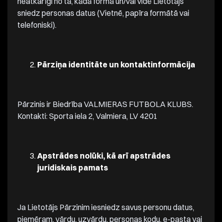
neatkarīgi no tā, kādā formā un/vai vidē Lietotājs
sniedz personas datus (Vietnē, papīra formātā vai
telefoniski).
Pārziņa identitāte un kontaktinformācija
Pārzinis ir Biedrība VALMIERAS FUTBOLA KLUBS.
Kontakti: Sporta iela 2, Valmiera, LV 4201
Apstrādes nolūki, kā arī apstrādes
juridiskais pamats
Ja Lietotājs Pārzinim iesniedz savus personu datus,
piemēram, vārdu, uzvārdu, personas kodu, e-pasta vai