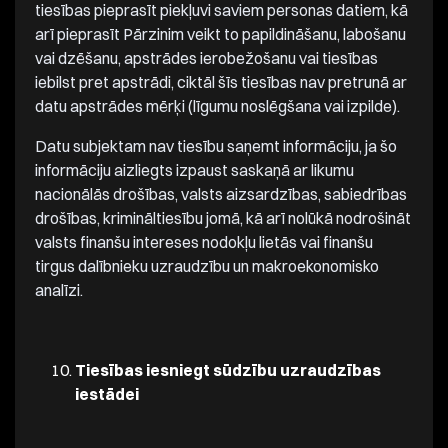
tiesības pieprasīt piekļuvi saviem personas datiem, kā
arī pieprasīt Pārzinim veikt to papildināšanu, labošanu
vai dzēšanu, apstrādes ierobežošanu vai tiesības
iebilst pret apstrādi, ciktāl šīs tiesības nav pretrunā ar
datu apstrādes mērķi (līgumu noslēgšana vai izpilde).
Datu subjektam nav tiesību saņemt informāciju, ja šo
informāciju aizliegts izpaust saskaņā ar likumu
nacionālās drošības, valsts aizsardzības, sabiedrības
drošības, krimināltiesību jomā, kā arī nolūkā nodrošināt
valsts finanšu intereses nodokļu lietās vai finanšu
tirgus dalībnieku uzraudzību un makroekonomisko
analīzi.
Tiesības iesniegt sūdzību uzraudzības
iestādei