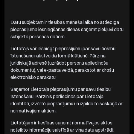
Datu subjektam ir tiesības mēneša laikā no attiecīga
pieprasījuma iesniegšanas dienas saņemt piekļuvi datu
subjekta personas datiem.
Lietotājs var iesniegt pieprasījumu par savu tiesību
īstenošanu rakstveida formā klātienē, Pārziņa
juridiskajā adresē (uzrādot personu apliecinošu
dokumentu), vai e-pasta veidā, parakstot ar drošu
elektronisko parakstu;
Saņemot Lietotāja pieprasījumu par savu tiesību
īstenošanu, Pārzinis pārliecinās par Lietotāja
identitāti, izvērtē pieprasījumu un izpilda to saskaņā ar
normatīvajiem aktiem.
Lietotājam ir tiesības saņemt normatīvajos aktos
noteikto informāciju saistībā ar viņa datu apstrādi,