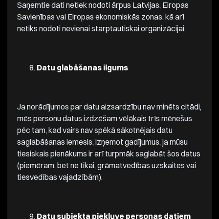
Saņemtie dati netiek nodoti ārpus Latvijas, Eiropas
Savienības vai Eiropas ekonomiskās zonas, kā arī
netiks nodoti nevienai starptautiskai organizācijai.
Datu glabāšanas ilgums
Ja norādījumos par datu aizsardzību nav minēts citādi,
mēs personu datus izdzēšam vēlākais trīs mēnešus
pēc tam, kad vairs nav spēkā sākotnējais datu
saglabāšanas iemesls, izņemot gadījumus, ja mūsu
tiesiskais pienākums ir arī turpmāk saglabāt šos datus
(piemēram, bet ne tikai, grāmatvedības uzskaites vai
tiesvedības vajadzībām).
Datu subjekta piekļuve personas datiem