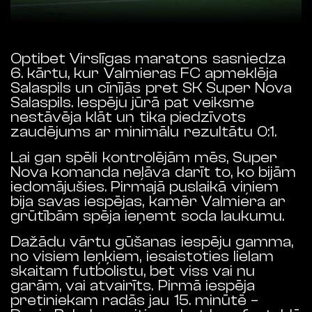
Optibet
Virslīgas
maratons
sasniedza
6
.
kārtu
,
kur
Valmieras
FC
apmeklēja
Salaspils
un
cīnījās
pret
SK
Super
Nova
Salaspils
.
Iespēju jūrā pat veiksme
nestāvēja klāt un tika piedzīvots
zaudējums ar minimālu rezultātu 0:1.
Lai gan spēli kontrolējām mēs, Super
Nova komanda neļāva darīt to, ko bijām
iedomājušies.
Pirmajā
puslaikā
viņiem
bija
savas
iespējas
,
kamēr
Valmiera ar
grūtībām spēja ieņemt soda laukumu.
Dažādu vārtu gūšanas iespēju gamma,
no visiem leņķiem, iesaistoties lielam
skaitam futbolistu, bet viss vai nu
garām, vai atvairīts.
Pirmā
iespēja
pretiniekam
radās
jau
15
.
minūtē
–