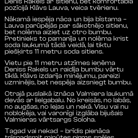
Denis
Rakels
ar
sitienu
,
bet
komfortablā
pozīcijā
Klāvs
Lauva
,
veica tvērienu
.
Nākamā
iespēja
nāca
un
bija
bīstama
–
Lauva
parūpējās
par
sākotnējo
sitienu
,
bet
nolēma
aiziet
uz
otro
bumbu
.
Pretinieks
to
pamanīja
un
nolēma
krist
soda laukumā
tādā
veidā
, lai tiktu
piešķirts
11
metru
soda sitiens
.
Vietu pie 11 metru atzīmes ieņēma
Deniss
Rakels
un
raidīja
bumbu
vārtu
tīklā
.
Klāvs
izdarīja
minējumu
,
pareizi
uzminējis
,
bet
nespēja
aizsniegt bumbu
.
Otrajā puslaikā
iznāca
Valmiera
laukumā
devās ar lielgabalu
.
No
kreisās
,
no
labās
,
no
augšas
,
no
lejas
un
nekā
.
Visu
vai
nu
nobloķēja
,
vai
varonīgi
izglāba
bijušais
Valmieras
vārtsargs
Soloha
.
Tagad
vai
nekad
–
brīdis
pienāca
trīspadsmit
minūtes
pirms
spēles