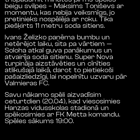
beigu
svilpes
–
Maksims
Toņiševs
ar
momentu
,
kas
nebija
veiksmīgs
, jo
pretinieks nospēlēja ar roku
.
Tika
piešķirts
11
metru
soda sitiens
.
Ivans
Želizko
paņēma
bumbu
un
netērējot
laiku
,
sita pa vārtiem
—
Soloha
atkal
guva
panākumus un
atvairīja soda sitienu
.
Super Nova
turpināja
aizstāvēties
un
cīnīties
atlikušajā
laikā
,
darot
to
pietiekoši
pašaizliedzīgi
,
lai
nopelnītu
uzvaru
pār
Valmieras
FC
.
Savu nākamo spēli aizvadīsim
ceturtdien (20.04), kad viesosimies
Hanzas vidusskolas stadionā un
spēkosimies ar FK Metta komandu.
Spēles sākums 19:00.