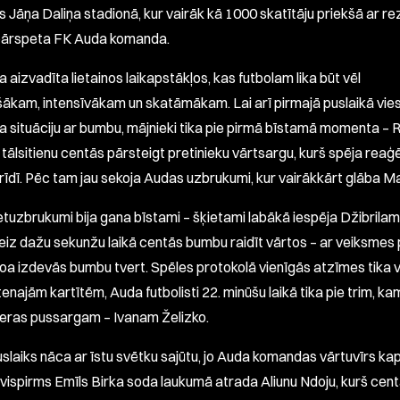
s Jāņa Daliņa stadionā, kur vairāk kā 1000 skatītāju priekšā ar re
 pārspeta FK Auda komanda.
a aizvadīta lietainos laikapstākļos, kas futbolam lika būt vēl
šākam, intensīvākam un skatāmākam. Lai arī pirmajā puslaikā vies
ja situāciju ar bumbu, mājnieki tika pie pirmā bīstamā momenta –
r tālsitienu centās pārsteigt pretinieku vārtsargu, kurš spēja reaģ
rīdī. Pēc tam jau sekoja Audas uzbrukumi, kur vairākkārt glāba M
tuzbrukumi bija gana bīstami – šķietami labākā iespēja Džibrila
reiz dažu sekunžu laikā centās bumbu raidīt vārtos – ar veiksmes 
oa izdevās bumbu tvert. Spēles protokolā vienīgās atzīmes tika 
enajām kartītēm, Auda futbolisti 22. minūšu laikā tika pie trim, ka
ieras pussargam – Ivanam Želizko.
uslaiks nāca ar īstu svētku sajūtu, jo Auda komandas vārtuvīrs kap
– vispirms Emīls Birka soda laukumā atrada Aliunu Ndoju, kurš cen