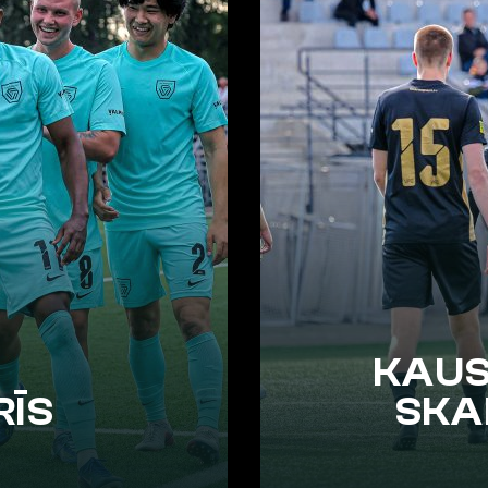
KAUS
RĪS
SKA