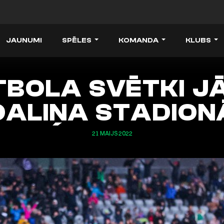
JAUNUMI
SPĒLES
KOMANDA
KLUBS
TBOLA SVĒTKI J
DALIŅA STADION
21 MAIJS 2022