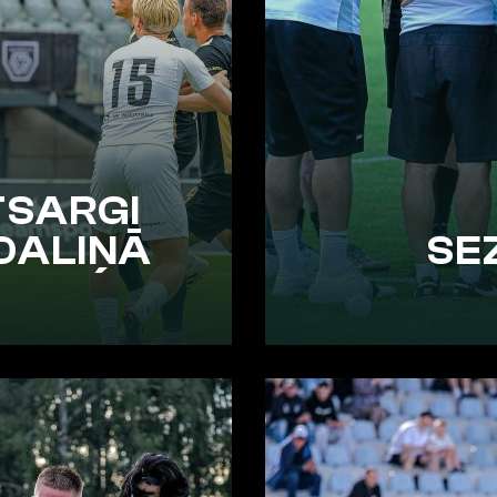
TSARGI
DALIŅĀ
SE