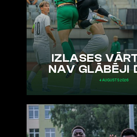
IZLASES VĀR
NAV GLĀBĒJI 
4 AUGUSTS 2026