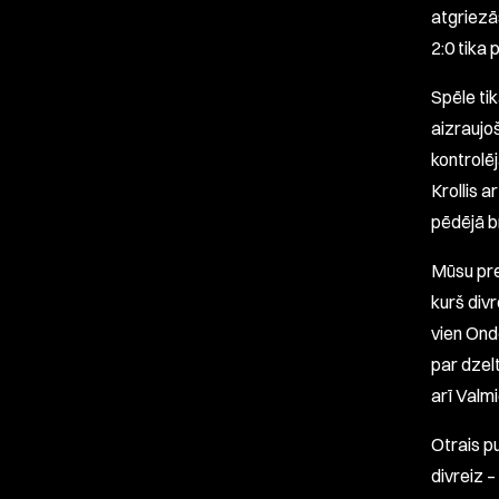
atgriezā
2:0 tika
Spēle tik
aizraujo
kontrolē
Krollis a
pēdējā b
Mūsu pre
kurš div
vien Ond
par dzelt
arī Valm
Otrais p
divreiz 