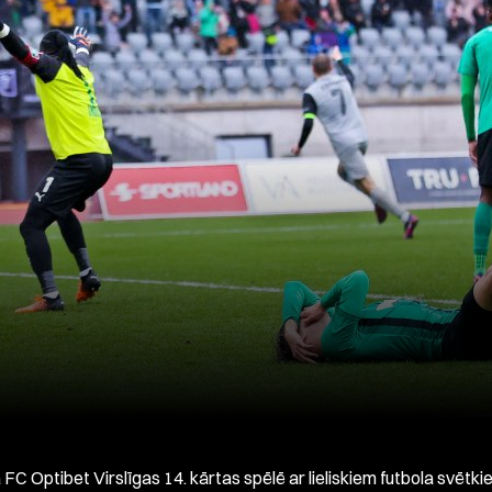
 FC Optibet Virslīgas 14. kārtas spēlē ar lieliskiem futbola svētk