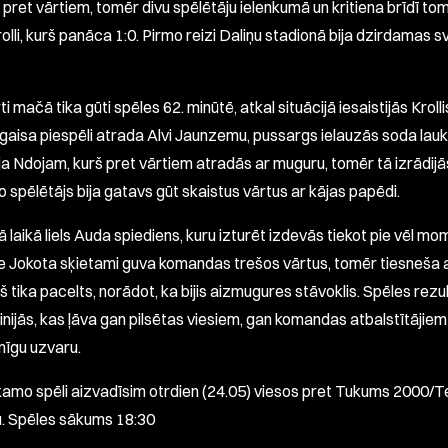
 pret vārtiem, tomēr divu spēlētāju ielenkumā un kritiena brīdī to
olli, kurš panāca 1:0. Pirmo reizi Daliņu stadionā bija dzirdamas s
ti mačā tika gūti spēles 62. minūtē, atkal situācijā iesaistijās Krolli
gaisa piespēli atrada Alvi Jaunzemu, pussargs ielauzās soda lau
ja Ndojam, kurš pret vārtiem atradās ar muguru, tomēr tā izrādijā
jo spēlētājs bija gatavs gūt skaistus vārtus ar kājas papēdi.
ā laikā liels Auda spiediens, kuru izturēt izdevās tiekot pie vēl m
e Jokota sķietami guva komandas trešos vārtus, tomēr tiesneša 
 tika pacelts, norādot, ka bijis aizmugures stāvoklis. Spēles rezu
inijās, kas ļāva gan pilsētas viesiem, gan komandas atbalstītājiem
mīgu uzvaru.
amo spēli aizvadīsim otrdien (24.05) viesos pret Tukums 2000/T
. Spēles sākums 18:30