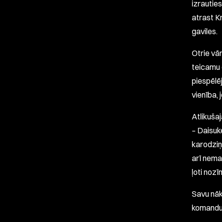
izrauties
atrast Kr
gaviles.
Otrie vār
teicamu 
piespēlē
vienība, 
Atlikušaj
– Daisuk
karodziņš
arī nema
ļoti nozī
Savu nāk
komandu