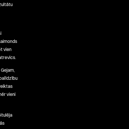
zultātu
i
 Raimonds
ēt vien
atrevics.
m Gejam,
palīdzību
veiktas
mēr vieni
itulēja
tās