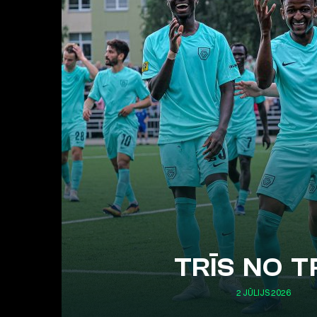
TRĪS NO T
2 JŪLIJS 2026