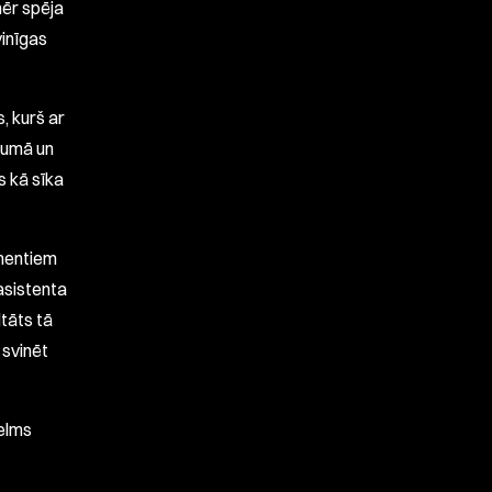
mēr spēja
vinīgas
s, kurš ar
kumā un
s kā sīka
omentiem
asistenta
ltāts tā
 svinēt
elms