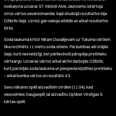
noskaņota uzvarai. 57. minūtē Alvis Jaunzems izkārtoja
otros vārtus savai komandai, šajā situācijā rezultatīvs bija
Džibrils Gejs. Uzreiz gan sekoja atbilde un atkal rezultatīvs
Ķiršs.
Soda laukumā krītot Nikam Dusalijevam uz Tukuma vārtiem
tika nozīmēts 11 metru soda sitiens. Pie bumbas aši stājās
Gejs, kurš nesteidzīgi, bet pārliecinoši pārspēja pretinieku
vārtsargu. Uzvaras vārtos atkal aktīvi darbojās Džibrils,
kurš pacīnījās soda laukuma un piespieda kļūdīties pretinieku
– atkal bumba vārtos un rezultāts 4:3.
Savu nākamo spēli aizvadīsim otrdien (11.04), kad
viesosimies Daugavpilī, lai aizvadītu Optibet Virslīgas 5.
kārtas spēli.