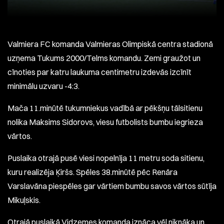
Valmiera FC komanda Valmieras Olimpiskā centra stadionā
uzņema Tukums 2000/Telms komandu. Zemi graužot un
cīnoties par katru laukuma centimetru izdevās izcīnīt
minimālu uzvaru -4:3.
Mača 11.minūtē tukumniekus vadībā ar pēkšņu tālsitienu
nolika Maksims Sidorovs, viesu futbolists bumbu iegrieza
vārtos.
Puslaika otrajā pusē viesi nopelnīja 11 metru soda sitienu,
kuru realizēja Ķiršs. Spēles 38.minūtē pēc Renāra
Varslavāna piespēles gar vārtiem bumbu savos vārtos sūtīja
Mikuļskis.
Otrajā puslaikā Vidzemes komanda iznāca vēl niknāka un