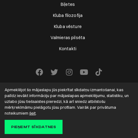
Biļetes
Kluba filozofija
Kluba vēsture
Valmieras pilsēta
Kontakti
Apmeklējot šo mājaslapu jūs piekrītat sīkdatņu izmantošanai, kas
palīdz ievākt informāciju par mājaslapas apmeklējumu, statistiku, un
uzlabo jūsu tiešsaistes pieredzi, kā arī sniedz atbilstošu
mērķreklmāmu pielāgotu jūsu profilam. Vairāk par privātuma
VALMIERA FC
2022-2026. Visas tiesības aizsargātas.
noteikumiem
šeit
.
Solution:
PIEŅEMT SĪKDATNES