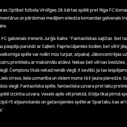
ras Optibet futbola Virslīgas 28. kārtas spēlē pret Riga FC koma
mentārus un pārdomas medijiem sniedza komandas galvenais tre
lns.
FC galvenais treneris Jurģis Kalns: ‘’Fantastiskas sajūtas. Bet tas
au paspēju parunāt ar čaļiem. Papriecājamies šodien, bet vēl ir jās
veiksmīga spēle var nolikt mūs turpat, atpakaļ. Jākoncentrējas uz
 katru pretinieku ar maksimālu atdevi. Nekas šeit vēl nav beidzies
egli. Čempionu tituls nekad nenāk viegli, it seviški, ja tas iespējams,
Liels stress, liela uzmanība un visiem mums tā ir jauna pieredze. 
būs viegli. Fantastiska spēle, fantastiska uzvara pret labu pretinie
pēlē izcinīta uzvara. Vesels aplis vēl priekšā, šī bija tikai pirmā sp
ncipā rīt atjaunošanās un gatavojamies spēlei ar Spartaku, kas arī
.’’