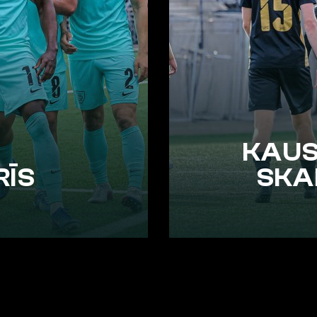
KAUS
RĪS
SKA