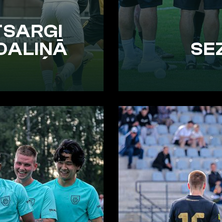
TSARGI
DALIŅĀ
SE