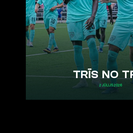
TRĪS NO T
2 JŪLIJS 2026