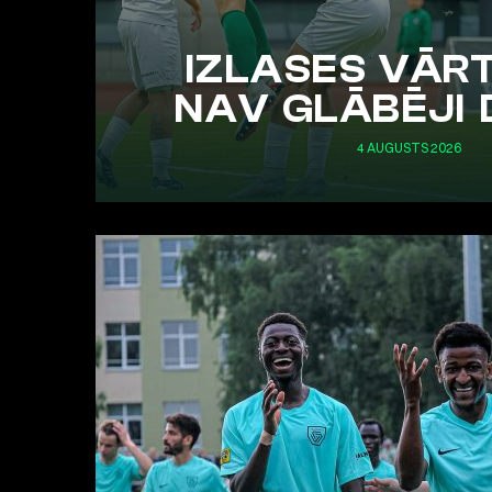
IZLASES VĀR
NAV GLĀBĒJI 
4 AUGUSTS 2026