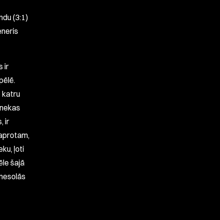
ndu (3:1)
neris
 ir
pēlē.
 katru
, nekas
 ir
Saprotam,
ku, ļoti
ēle šajā
 nesolās