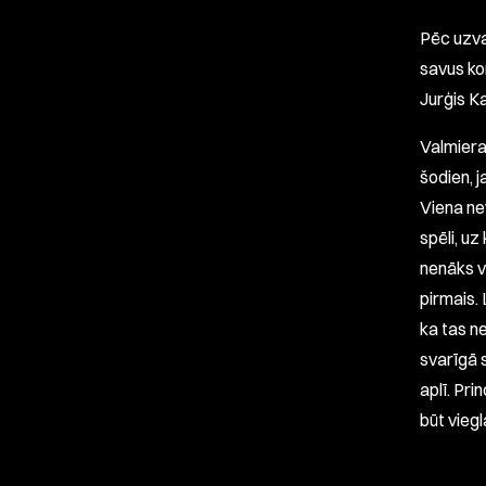
Pēc uzva
savus ko
Jurģis Ka
Valmiera 
šodien, j
Viena ne
spēli, uz
nenāks vi
pirmais. 
ka tas ne
svarīgā s
aplī. Pri
būt viegla