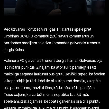
Pēc uzvaras Tonybet Virslīgas 14. kārtas spēlē pret
Grobiņas SC/LFS komandu (2:0) savus komentārus un
pārdomas medijiem sniedza komandas galvenais treneris
Jurģis Kalns.
Valmiera FC galvenais treneris Jurģis Kalns: ‘’Galvenais bija
izcīnīt trīs punktus. Zinājām, ka atbraukt, pārslēgties uz
mākslīgā seguma laukumu būs grūti. Sevišķi tāpēc, ka šodien
laikapstākļi bija tādi, kādi tie bija. Kopumā domāju, ka spēle
bija paredzama, mazliet lēna, kādu mēs arī to gaidījām.
Teicu čaļiem, ka varbūt mums nepatika tas, kā mēs
spēlējām, izskatijāmies, bet pats galvenais bija trīs punkti.
Vasarā uz mākslīgā laukuma trīs punkti ir vienmēr svarīgi.