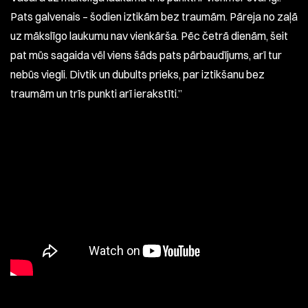
Pats galvenais – šodien iztikām bez traumām. Pāreja no zaļā
uz mākslīgo laukumu nav vienkārša. Pēc četrā dienām, šeit
pat mūs sagaida vēl viens šāds pats pārbaudījums, arī tur
nebūs viegli. Divtik un dubults prieks, par iztikšanu bez
traumām un trīs punkti arī ierakstīti.”