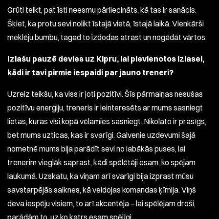
Grūti teikt, pat īsti neesmu pārliecināts, kā tas ir sanācis.
Šķiet, ka protu sevi nolikt īstajā vietā, īstajā laikā. Vienkārši
meklēju bumbu, tagad to izdodas atrast un nogādāt vārtos.
Izlašu pauzē devies uz Kipru, lai pievienotos izlasei,
kādi ir tavi pirmie iespaidi par jauno treneri?
Uzreiz teikšu, ka viss ir ļoti pozitīvi. Šīs pārmaiņas nesušas
pozitīvu enerģiju, treneris ir ieinteresēts ar mums sasniegt
lietas, kuras visi kopā vēlamies sasniegt. Nikolato ir prasīgs,
bet mums uzticas, kas ir svarīgi. Galvenie uzdevumi šajā
nometnē mums bija parādīt sevi no labākās puses, lai
trenerim vieglāk saprast, kādi spēlētāji esam, ko spējam
laukumā. Uzskatu, ka viņam arī svarīgi bija izprast mūsu
savstarpējās saiknes, kā veidojas komandas ķīmija. Viņš
deva iespēju visiem, to arī akcentēja – lai spēlējam droši,
parādām to, uz ko katrs esam spējīgi.