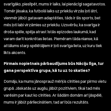
svarīgāko, pieslīpēt, mums ir laiks, lai pienācīgi sagatavotos.
Tomēr jāsaka, ka futbolā laiks uz priekšu virzās ļoti ātri,
vienmēr jābūt gatavam adaptēties, tāds ir šis sports, bet
mēs ļoti labi virzāmies uz priekšu. Uzsvēršu, ka svarīga ir
droša spēle, spēja atrast īstās epizodes laukumā, kad
varam darīt konkrētas lietas. Piemēram tāda nianse, kā
attālums starp spēlētājiem ir ļoti svarīga lieta, uz kuru tiek
likts akcents.
Pirmais nopietnais pārbaudījums būs Nāciju līga, tur
gana perspektīva grupa, kā tu uz to skaties?
Domāju, ka mums jānosprauž mērķis cīnīties par pirmo vietu
grupā. Jāskatās uz augšu, jābūt pozitīviem, tikai tad mēs
varēsim par kaut ko cīnīties. Ar šādām domām arī jāspēlē,
mums ir jābūt pārliecinātiem, tad arī būs rezultāts.