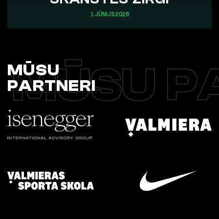
1 JŪNIJS 2026
MŪSU P
MŪSU
PARTNERI