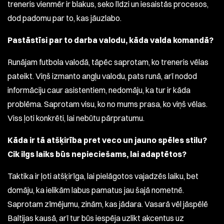
treneris vienmēr ir blakus, seko līdzi un iesaistās procesos,
dod padomu par to, kas jāuzlabo.
Pastāstīsi par to darba valodu, kāda valda komandā?
Runājam futbola valodā, tāpēc saprotam, ko treneris vēlas
pateikt. Viņš izmanto angļu valodu, pats runā, arī nodod
informāciju caur asistentiem, nedomāju, ka tur ir kāda
problēma. Saprotam visu, ko no mums prasa, ko viņš vēlas.
Viss ļoti konkrēti, lai nebūtu pārpratumu.
Kāda ir tā atšķirība pret veco un jauno spēles stilu?
Cik ilgs laiks būs nepieciešams, lai adaptētos?
Taktika ir ļoti atšķirīga, lai pielāgotos vajadzēs laiku, bet
domāju, ka ielikām labus pamatus jau šajā nometnē.
Saprotam zīmējumu, zinām, kas jādara. Vasarā vēl jāspēlē
Baltijas kausā, arī tur būs iespēja uzlikt akcentus uz