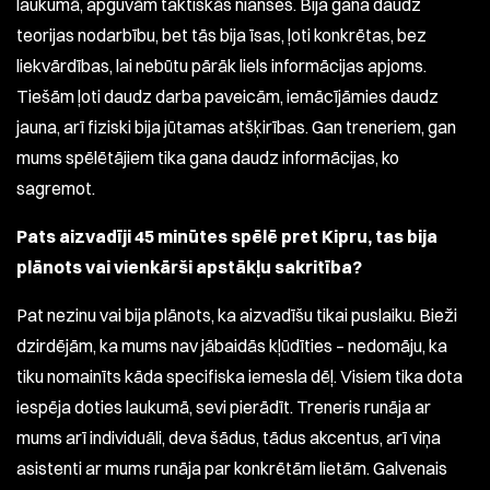
laukumā, apguvām taktiskās nianses. Bija gana daudz
teorijas nodarbību, bet tās bija īsas, ļoti konkrētas, bez
liekvārdības, lai nebūtu pārāk liels informācijas apjoms.
Tiešām ļoti daudz darba paveicām, iemācījāmies daudz
jauna, arī fiziski bija jūtamas atšķirības. Gan treneriem, gan
mums spēlētājiem tika gana daudz informācijas, ko
sagremot.
Pats aizvadīji 45 minūtes spēlē pret Kipru, tas bija
plānots vai vienkārši apstākļu sakritība?
Pat nezinu vai bija plānots, ka aizvadīšu tikai puslaiku. Bieži
dzirdējām, ka mums nav jābaidās kļūdīties – nedomāju, ka
tiku nomainīts kāda specifiska iemesla dēļ. Visiem tika dota
iespēja doties laukumā, sevi pierādīt. Treneris runāja ar
mums arī individuāli, deva šādus, tādus akcentus, arī viņa
asistenti ar mums runāja par konkrētām lietām. Galvenais