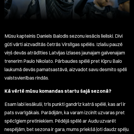
Mūsu kapteinis Daniels Balodis sezonu iesācis lieliski. Divi
gūti vārti aizvadītās četrās Virslīgas spēlēs. Izlašu pauzē
viņš devās atrādīties Latvijas izlases jaunajam galvenajam
trenerim Paulo Nikolato. Pārbaudes spēlē pret Kipru Balo
laukumā devās pamatsastāvā, aizvadot savu desmito spēli
valstsvienības rindās.
Kā vērtē mūsu komandas startu šajā sezonā?
Esam labi iesākuši, trīs punkti gandrīz katrā spēlē, kas arī ir
pats svarīgākais. Parādijām, ka varam izcinīt uzvaras pret
spēcīgiem pretiniekiem. Pēdējā spēlē ar Audu uzvarēt
nespējām, bet sezona ir gara, mums priekšā ļoti daudz spēļu.