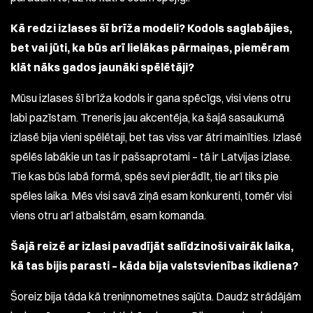
Kā redzi izlases šī brīža modeli? Kodols saglabājies,
bet vai jūti, ka būs arī lielākas pārmaiņas, piemēram
klāt nāks gados jaunāki spēlētāji?
Mūsu izlases šī brīža kodols ir gana spēcīgs, visi viens otru
labi pazīstam. Treneris jau akcentēja, ka šajā sasaukumā
izlasē bija vieni spēlētaji, bet tas viss var ātri mainīties. Izlasē
spēlēs labākie un tas ir pašsaprotami – tā ir Latvijas izlase.
Tie kas būs labā formā, spēs sevi pierādīt, tie arī tiks pie
spēles laika. Mēs visi savā ziņā esam konkurenti, tomēr visi
viens otru arī atbalstām, esam komanda.
Šajā reizē ar izlasi pavadījāt salīdzinoši vairāk laika,
kā tas bijis parasti – kāda bija valstsvienības ikdiena?
Šoreiz bija tāda kā treniņnometnes sajūta. Daudz strādājām