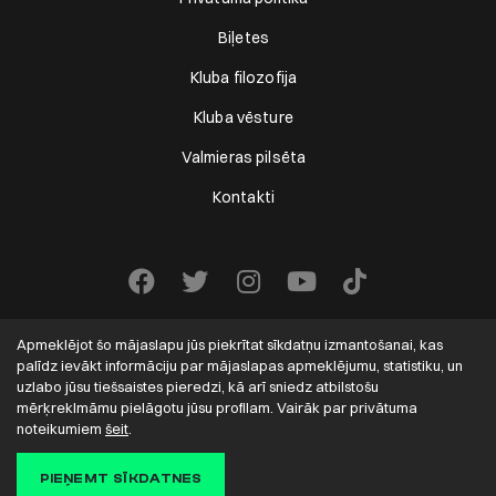
Biļetes
Kluba filozofija
Kluba vēsture
Valmieras pilsēta
Kontakti
Apmeklējot šo mājaslapu jūs piekrītat sīkdatņu izmantošanai, kas
palīdz ievākt informāciju par mājaslapas apmeklējumu, statistiku, un
uzlabo jūsu tiešsaistes pieredzi, kā arī sniedz atbilstošu
mērķreklmāmu pielāgotu jūsu profilam. Vairāk par privātuma
VALMIERA FC
2022-2026. Visas tiesības aizsargātas.
noteikumiem
šeit
.
Solution:
PIEŅEMT SĪKDATNES