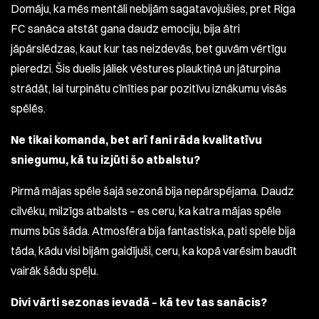
Domāju, ka mēs mentāli nebijām sagatavojušies, pret Riga
FC sanāca atstāt gana daudz emociju, bija ātri
jāpārslēdzas, kaut kur tas neizdevās, bet guvām vērtīgu
pieredzi. Šis duelis jāliek vēstures plauktiņā un jāturpina
strādāt, lai turpinātu cīnīties par pozitīvu iznākumu visās
spēlēs.
Ne tikai komanda, bet arī fani rāda kvalitatīvu
sniegumu, kā tu izjūti šo atbalstu?
Pirmā mājas spēle šajā sezonā bija nepārspējama. Daudz
cilvēku, milzīgs atbalsts – es ceru, ka katra mājas spēle
mums būs šāda. Atmosfēra bija fantastiska, pati spēle bija
tāda, kādu visi bijām gaidījuši, ceru, ka kopā varēsim baudīt
vairāk šādu spēļu.
Divi vārti sezonas ievadā – kā tev tas sanācis?