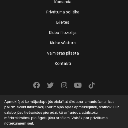
Komanda
Privātuma politika
Biļetes
Kluba filozofija
Kluba vēsture
Valmieras pilsēta
Kontakti
Apmeklējot šo mājaslapu jūs piekrītat sīkdatņu izmantošanai, kas
palīdz ievākt informāciju par mājaslapas apmeklējumu, statistiku, un
uzlabo jūsu tiešsaistes pieredzi, kā arī sniedz atbilstošu
mērķreklmāmu pielāgotu jūsu profilam. Vairāk par privātuma
VALMIERA FC
2022-2026. Visas tiesības aizsargātas.
noteikumiem
šeit
.