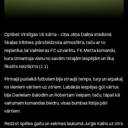
Optibet Virslīgas 16. kārta – cīņa Jāņa Daliņa stadionā.
Skaļas tribīnes, pārsteidzoša atmosfēra, taču ar to
nepietika, lai Valmieras FC uzvarētu. FK Metta komandu,
kura izmantoja vienu no savām retajām iespējām un tika
fiksēts neizšķirts (1:1).
Pirmajā puslaikā futbolam bija straujš temps, turp un atpakaļ,
no vieniem vārtiem uz otriem. Labākās iespējas gūt vārtus
bija Danielam Balodim un Robertam Veipam, taču, tāpat kā
vairumam komandas biedru, visas bumbas lidoja pāri
vārtiem.
Redzot spēles gaitu un sekmes laukumā Jurģis Kalns uz otro