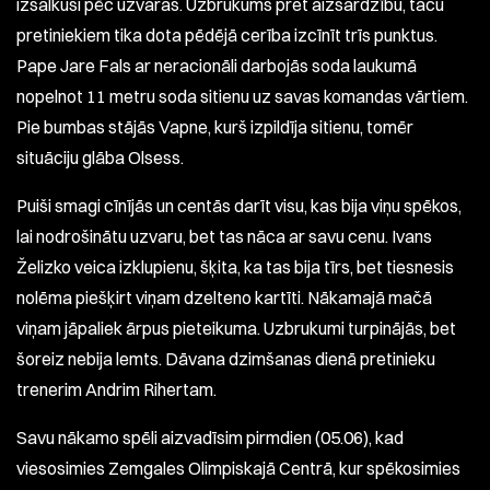
izsalkuši pēc uzvaras. Uzbrukums pret aizsardzību, taču
pretiniekiem tika dota pēdējā cerība izcīnīt trīs punktus.
Pape Jare Fals ar neracionāli darbojās soda laukumā
nopelnot 11 metru soda sitienu uz savas komandas vārtiem.
Pie bumbas stājās Vapne, kurš izpildīja sitienu, tomēr
situāciju glāba Olsess.
Puiši smagi cīnījās un centās darīt visu, kas bija viņu spēkos,
lai nodrošinātu uzvaru, bet tas nāca ar savu cenu. Ivans
Želizko veica izklupienu, šķita, ka tas bija tīrs, bet tiesnesis
nolēma piešķirt viņam dzelteno kartīti. Nākamajā mačā
viņam jāpaliek ārpus pieteikuma. Uzbrukumi turpinājās, bet
šoreiz nebija lemts. Dāvana dzimšanas dienā pretinieku
trenerim Andrim Rihertam.
Savu nākamo spēli aizvadīsim pirmdien (05.06), kad
viesosimies Zemgales Olimpiskajā Centrā, kur spēkosimies