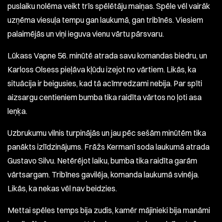
puslaiku nolēma veikt trīs spēlētāju maiņas. Spēle vēl vairāk
uzņēma viesuļa tempu gan laukumā, gan tribīnēs. Viesiem
palaimējās un viņi ieguva vienu vārtu pārsvaru.
Lūkass Vapne 56. minūtē atrada savu komandas biedru, un
Karloss Olsess pieļāva kļūdu izejot no vārtiem. Likās, ka
situācija ir beigusies, kad tā acīmredzami nebija. Par spīti
aizsargu centieniem bumba tika raidīta vārtos no ļoti asa
leņķa.
Uzbrukumu vilnis turpinājās un jau pēc sešām minūtēm tika
panākts izlīdzinājums. Frāžs Kermanī soda laukumā atrada
Gustavo Silvu. Netērējot laiku, bumba tika raidīta garām
vārtsargam. Tribīnes gavilēja, komanda laukumā svinēja.
Likās, ka nekas vēl nav beidzies.
Mettai spēles temps bija zudis, kamēr mājinieki bija manāmi