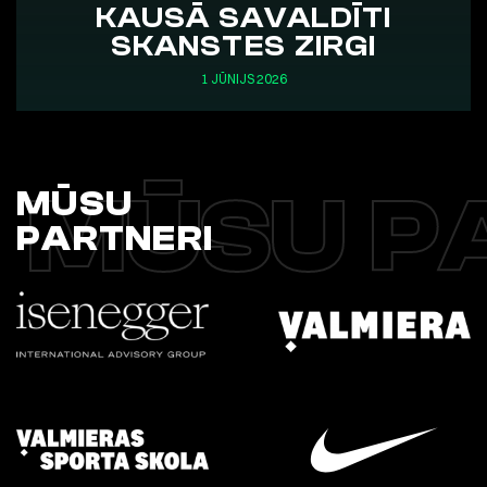
KAUSĀ SAVALDĪTI
SKANSTES ZIRGI
1 JŪNIJS 2026
MŪSU P
MŪSU
PARTNERI