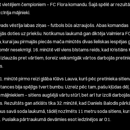
et vietējiem čempioniem – FC Flora komandu. Šajā spēlē ar rezultā
cīnīja mājinieki.
ads vēstīja labas ziņas – futbols būs aizraujošs. Abas komandas
jās doties uz priekšu. Notikumus laukumā gan diktēja Valmiera F
 kurai jau pirmajās piecās mača minūtēs divas lieliskas iespējas 
omēr nesekmīgi. 16. minūtē vēl viens bīstams reids, kad Kristiāns 
 izlauzās pret vārtiem, šoreiz veiksmīgāk vārtos darbojās pretini
s.
. minūtē pirmo reizi glāba Klāvs Lauva, kurš pēc pretinieka sitiena
stances bija spējīgs tvert bumbu. Uzreiz pēc tam, pašu kļūdas dēļ, 
mājiniekiem – sitiens augšējā vārtu stūrī, bet arī tur izcili darboj
s. Rezultāts gan atklāts tika 32. minūtē, kad Daniels Balodis pār
us savā soda laukumā, tādēļ nozīmēts 11 metru soda sitiens, kurš
s. Puslaika pārtraukumā devāmies esot iedzinējos ar 0:1.