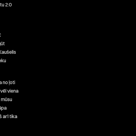
tu 2:0
C
gūt
Kaušelis
eku
 no ļoti
vēl viena
ās mūsu
kāpa
 arī tika