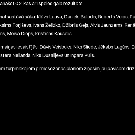
anākot 0:2, kas arī spēles gala rezultāts.
matsastāvā sāka: Klāvs Lauva, Daniels Balodis, Roberts Veips, P
ksims Toņiševs, Ivans Želizko, Džibrils Gejs, Alvis Jaunzems, Ren
ns, Meisa Diops, Kristiāns Kaušelis.
 maiņas iesaistījās: Dāvis Veisbuks, Niks Sliede, Jēkabs Lagūns, E
isters Neilands, Niks Dusalijevs un Ingars Pūlis.
em turpmākajiem pirmssezonas plāniem ziņosim jau pavisam drīz