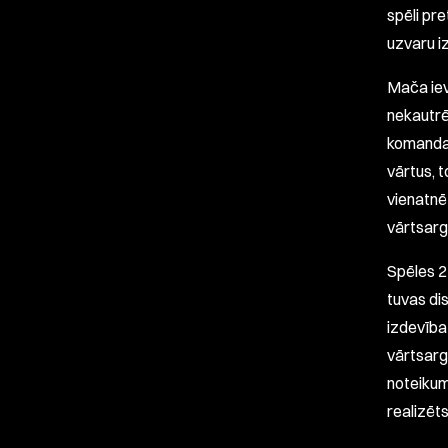
spēli pr
uzvaru iz
Mača iev
nekautrē
komanda,
vārtus, t
vienatnē
vārtsarg
Spēles 21
tuvas di
izdevība 
vārtsarg
noteikum
realizēt