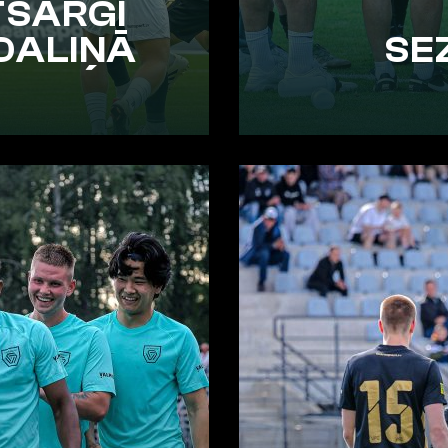
TSARGI
DALIŅĀ
SE