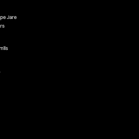
ape Jare
ārs
mīls
.