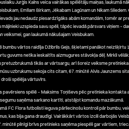
puslaiku Jurģis Kalns veica vairākas spēlētāju maiņas, laukumā nā
eisbukam, Emīlam Birkam, Jēkabam Lagūnam un Nikam Sliedem. 
 ievads jau nedaudz piesardzīgāks abām komandām, tomēr ar pr
u mājinieki uzspieda savu spēli, tāpēc ievadā pārsvars viņiem – d
n veiksmei, gan laukumā nākušajam Veisbukam.
 bumbu vārtos raidīja Džibrils Gejs, šķietami panākot neizšķirtu 1
rtu guvums netika ieskaitīts aizmugures stāvokļa dēļ. Mirkli vēlā
u pretuzbrukumā tikās ar vārtsargu, arī šoreiz veiksme pretinieka
mūsu uzbrukumu sekoja cits citam, 67. minūtē Alvis Jaunzems sita
 droši spēlēja vārtuvīrs.
s pavērsiens spēlē – Maksims Toņiševs pēc pretinieka kontakta 
segumu saņēma sarkano kartīti, atstājot komandu mazākumā.
mā FC Flora futbolisti ieguva pārliecinošu kontroli pār bumbu, vei
us, kas bija gana draudīgi. Vairākkārt vārtos izcili darbojās Veis
. minūtē pilnīgi brīvs pretinieks saņēma piespēli gar vārtiem, tri