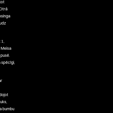
kot
Otrā
esinga
audz
:1,
k Meisa
 pusē.
 spēcīgi,
ar
dojot
buks,
eca bumbu