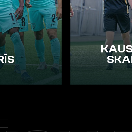
KAUS
RĪS
SKA