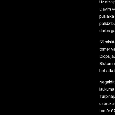
Uz otro 
Dāvim V
puslaika
palīdzīb
darba ga
55.minūtē
tomēr vā
Diops ja
Bīstami 
bet atkal
Negaidīt
laukuma 
Turpināju
uzbrukum
tomēr 87