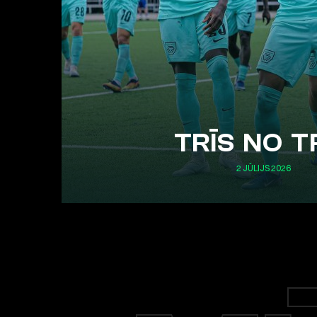
TRĪS NO T
2 JŪLIJS 2026