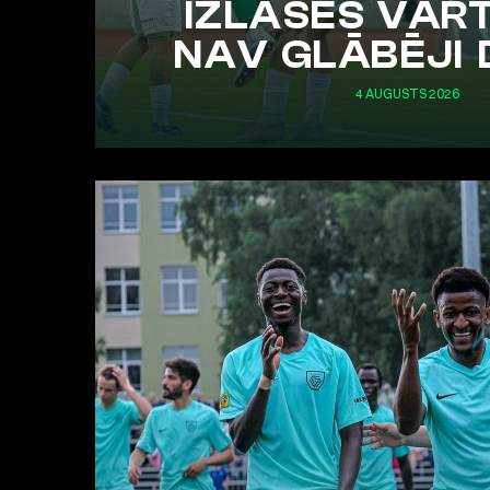
IZLASES VĀR
NAV GLĀBĒJI 
4 AUGUSTS 2026