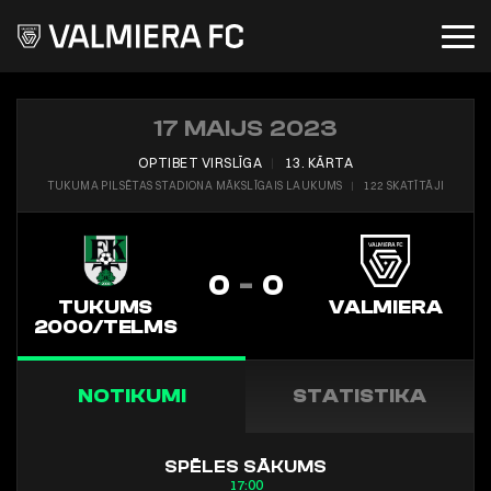
17 MAIJS 2023
OPTIBET VIRSLĪGA
︱
13. KĀRTA
TUKUMA PILSĒTAS STADIONA MĀKSLĪGAIS LAUKUMS
︱
122 SKATĪTĀJI
0
-
0
TUKUMS
VALMIERA
2000/TELMS
NOTIKUMI
STATISTIKA
SPĒLES SĀKUMS
17:00