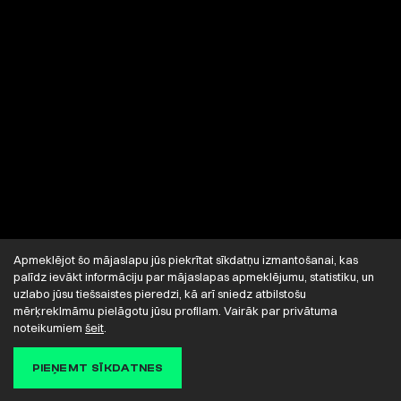
Apmeklējot šo mājaslapu jūs piekrītat sīkdatņu izmantošanai, kas
palīdz ievākt informāciju par mājaslapas apmeklējumu, statistiku, un
uzlabo jūsu tiešsaistes pieredzi, kā arī sniedz atbilstošu
mērķreklmāmu pielāgotu jūsu profilam. Vairāk par privātuma
noteikumiem
šeit
.
PIEŅEMT SĪKDATNES