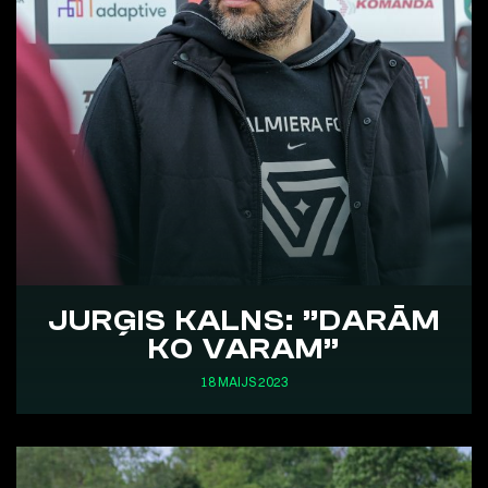
JURĢIS KALNS: ”DARĀM
KO VARAM”
18 MAIJS 2023