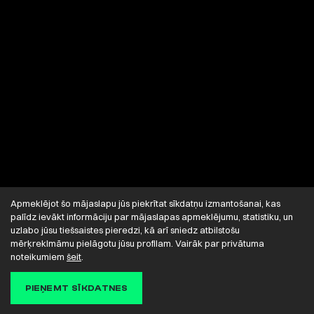
Apmeklējot šo mājaslapu jūs piekrītat sīkdatņu izmantošanai, kas
palīdz ievākt informāciju par mājaslapas apmeklējumu, statistiku, un
uzlabo jūsu tiešsaistes pieredzi, kā arī sniedz atbilstošu
mērķreklmāmu pielāgotu jūsu profilam. Vairāk par privātuma
noteikumiem
šeit
.
PIEŅEMT SĪKDATNES