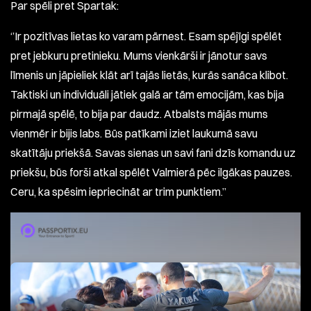
Par spēli pret Spartak:
‘’Ir pozitīvas lietas ko varam pārnest. Esam spējīgi spēlēt
pret jebkuru pretinieku. Mums vienkārši ir jānotur savs
līmenis un jāpieliek klāt arī tajās lietās, kurās sanāca klibot.
Taktiski un individuāli jātiek galā ar tām emocijām, kas bija
pirmajā spēlē, to bija par daudz. Atbalsts mājās mums
vienmēr ir bijis labs. Būs patīkami iziet laukumā savu
skatītāju priekšā. Savas sienas un savi fani dzīs komandu uz
priekšu, būs forši atkal spēlēt Valmierā pēc ilgākas pauzes.
Ceru, ka spēsim iepriecināt ar trim punktiem.’’