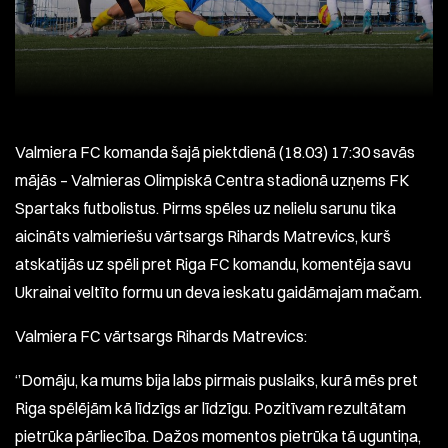
Valmiera FC komanda šajā piektdienā (18.03) 17:30 savās
mājās – Valmieras Olimpiskā Centra stadionā uzņems FK
Spartaks futbolistus. Pirms spēles uz nelielu sarunu tika
aicināts valmieriešu vārtsargs Rihards Matrevics, kurš
atskatijās uz spēli pret Riga FC komandu, komentēja savu
Ukrainai veltīto formu un deva ieskatu gaidāmajam mačam.
Valmiera FC vārtsargs Rihards Matrevics:
‘’Domāju, ka mums bija labs pirmais puslaiks, kurā mēs pret
Riga spēlējām kā līdzīgs ar līdzīgu. Pozitīvam rezultātam
pietrūka pārliecība. Dažos momentos pietrūka tā uguntiņa,