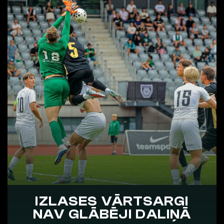
IZLASES VĀRTSARGI
NAV GLĀBĒJI DALIŅĀ