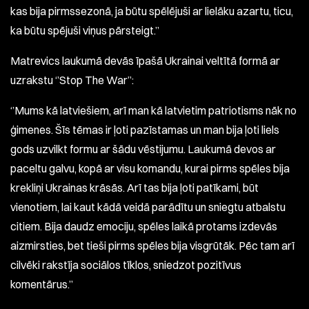
kas bija pirmssezonā, ja būtu spēlējuši ar lielāku azartu, ticu,
ka būtu spējuši viņus pārsteigt.’’
Matrevics laukumā devās īpašā Ukrainai veltītā formā ar
uzrakstu ‘’Stop The War’’:
‘’Mums kā latviešiem, arī man kā latvietim patriotisms nāk no
ģimenes. Šīs tēmas ir ļoti pazīstamas un man bija ļoti liels
gods uzvilkt formu ar šādu vēstijumu. Laukumā devos ar
paceltu galvu, kopā ar visu komandu, kurai pirms spēles bija
krekliņi Ukrainas krāsās. Arī tas bija ļoti patīkami, būt
vienotiem, lai kaut kādā veidā parādītu un sniegtu atbalstu
citiem. Bija daudz emociju, spēles laikā protams izdevās
aizmirsties, bet tieši pirms spēles bija visgrūtāk. Pēc tam arī
cilvēki rakstīja sociālos tīklos, sniedzot pozitīvus
komentārus.’’