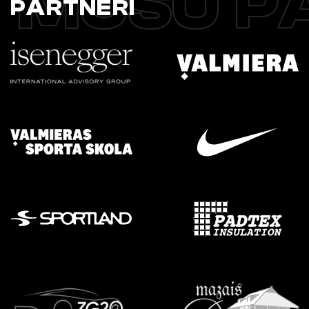
MŪSU P
PARTNERI