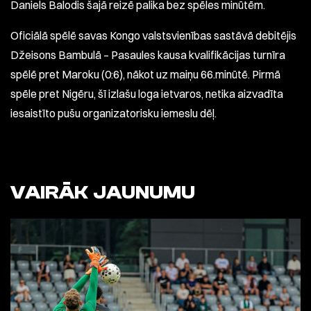
Daniels Balodis šajā reizē palika bez spēles minūtēm.
Oficiālā spēlē savas Kongo valstsvienības sastāvā debitējis
Džeisons Bambulā – Pasaules kausa kvalifikācijas turnīra
spēlē pret Maroku (0:6), nākot uz maiņu 66.minūtē. Pirmā
spēle pret Nigēru, šī izlašu loga ietvaros, netika aizvadīta
iesaistīto pušu organizatorisku iemeslu dēļ.
VAIRĀK JAUNUMU