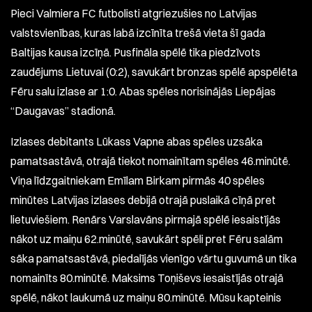
Pieci Valmiera FC futbolisti atgriezušies no Latvijas
valstsvienības, kuras labā izcīnīta trešā vieta šī gada
Baltijas kausa izcīņā. Pusfināla spēlē tika piedzīvots
zaudējums Lietuvai (0:2), savukārt bronzas spēlē apspēlēta
Fēru salu izlase ar 1:0. Abas spēles norisinājās Liepājas
“Daugavas” stadionā.
Izlases debitants Lūkass Vapne abas spēles uzsāka
pamatsastāvā, otrajā tiekot nomainītam spēles 46.minūtē.
Viņa līdzgaitniekam Emīlam Birkam pirmās 40 spēles
minūtes Latvijas izlases debijā otrajā puslaikā cīņā pret
lietuviešiem. Renārs Varslavāns pirmajā spēlē iesaistījās
nākot uz maiņu 62.minūtē, savukārt spēli pret Fēru salām
sāka pamatsastāvā, piedalījās vienīgo vārtu guvumā un tika
nomainīts 80.minūtē. Maksims Toņiševs iesaistījās otrajā
spēlē, nākot laukumā uz maiņu 80.minūtē. Mūsu kapteinis