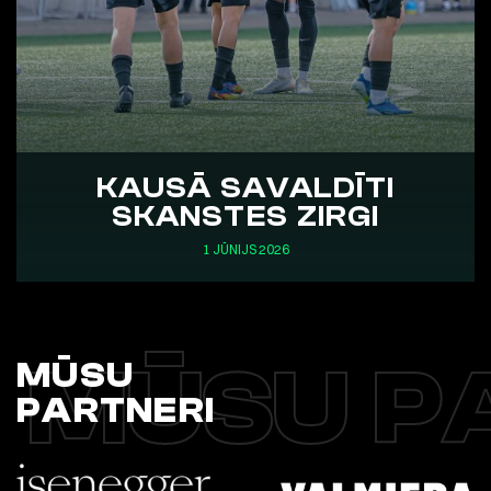
KAUSĀ SAVALDĪTI
SKANSTES ZIRGI
1 JŪNIJS 2026
MŪSU P
MŪSU
PARTNERI