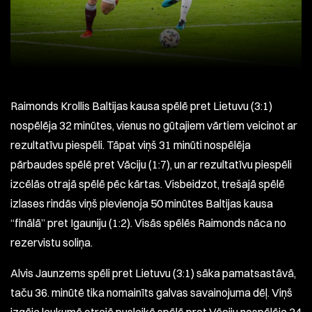
Raimonds Krollis Baltijas kausa spēlē pret Lietuvu (3:1)
nospēlēja 32 minūtes, vienus no gūtajiem vārtiem veicinot ar
rezultatīvu piespēli. Tāpat viņš 31 minūti nospēlēja
pārbaudes spēlē pret Vāciju (1:7), un ar rezultatīvu piespēli
izcēlās otrajā spēlē pēc kārtas. Visbeidzot, trešajā spēlē
izlases rindās viņš pievienoja 50 minūtes Baltijas kausa
“finālā” pret Igauniju (1:2). Visās spēlēs Raimonds nāca no
rezervistu soliņa.
Alvis Jaunzems spēli pret Lietuvu (3:1) sāka pamatsastāvā,
taču 36. minūtē tika nomainīts galvas savainojuma dēļ. Viņš