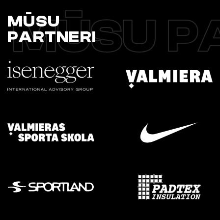
MŪSU P
MŪSU
PARTNERI