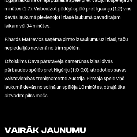
izgāja laukumā otrajā puslaikā spēlē pret Vāciju nospēlēja 24
minūtes (1:7). Visbeidzot pēdējā spēlē pret Igauniju (1:2) viņš
devās laukumā pievienojot izlasē laukumā pavadītajam
laikam vēl 34 minūtes.
Rihards Matrevics saņēma pirmo izsaukumu uz izlasi, taču
nepiedalījās nevienā no trim spēlēm.
Džoiskims Dava pārstāvēja Kamerūnas izlasi divās
pārbaudes spēlēs pret Nigēriju (1:0, 0:0), atrodoties savas
valstsvienības treniņnometnē Austrijā. Pirmajā spēlē viņš
laukumā devās no soliņā un spēlēja 10 minūtes, otrajā tika
aizvadīts pilns mačs.
VAIRĀK JAUNUMU