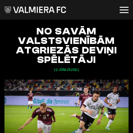
NO SAVĀM
VALSTSVIENĪBĀM
ATGRIEZĀS DEVIŅI
SPĒLĒTĀJI
12 JŪNIJS 2021