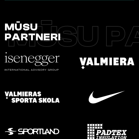
MŪSU P
MŪSU
PARTNERI