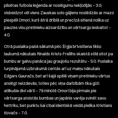
pilsētas futbola leģenda ar noslēgumu nekļūdījās – 3:0;
visbeidzot vēl viens Zauskas solo gājiens noslēdzās ar mazo
piespēli Omori, kurš ātrā driblā un precīzā sitienā nolika uz
pauzes visu pretinieku aizsardzību un vārtsargu ieskaitot –
4:0.
Otrā puslaika pašā sākumā pēc Ērgļa brīvsitiena tikko
laukumā nākušais Rinalds Krists Freilihs skaistā stilā sitot pa
bumbu ar galvu panāca jau graujošu rezultātu – 5:0. Puslaika
turpinājumā uzbrukumā centās arī uz maiņu nākušais
Edgars Gauračs, bet arī šajā spēlē viņam pretinieku vārtus
atslēgt neizdevās, toties pēc viņa darbībām tika gūti
atlikušie divi vārti – 79.minūtē Omori bija pirmais pie
vārtsarga atsistās bumbas un japānis varēja svinēt savu
hettriku, bet punktu šai cīņai identiskā veidā pielika Kristians
Kovačs – 7:0.