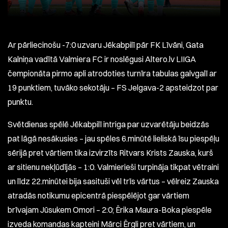
Ar pārliecinošu -7:0 uzvaru Jēkabpilī pār FK Līvāni, Gata
Kalniņa vadītā Valmiera FC ir noslēgusi Altero.lv LIIGA
čempionāta pirmo apli atrodoties turnīra tabulas galvgalī ar
19 punktiem, tuvāko sekotāju – FS Jelgava-2 apsteidzot par
punktu.
Svētdienas spēlē Jēkabpilī intriga par uzvarētāju beidzās
pat lāgā nesākusies – jau spēles 6.minūtē lieliskā īsu piespēļu
sērijā pret vārtiem tika izvirzīts Ritvars Krists Zauska, kurš
ar sitienu nekļūdījās – 1:0. Valmierieši turpināja tikpat vētraini
un līdz 22.minūtei bija sasituši vēl trīs vārtus – vēlreiz Zauska
atradās notikumu epicentrā piespēlējot gar vārtiem
brīvajam Jūsukem Omori – 2:0; Ērika Maura-Boka piespēle
izveda komandas kapteini Mārci Ērgli pret vārtiem, un