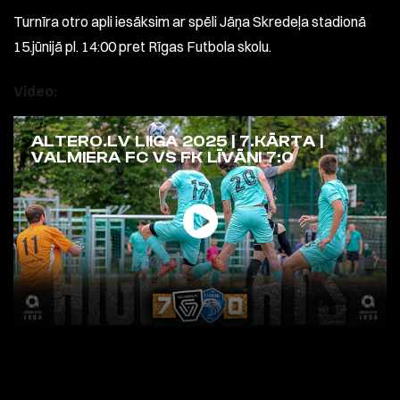
Turnīra otro apli iesāksim ar spēli Jāņa Skredeļa stadionā
15.jūnijā pl. 14:00 pret Rīgas Futbola skolu.
Video:
ALTERO.LV LIIGA 2025 | 7.KĀRTA |
VALMIERA FC VS FK LĪVĀNI 7:0