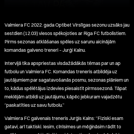
Valmiera FC 2022. gada Optibet Virslīgas sezonu uzsāks jau
sestdien (12.03) viesos spēkojoties ar Riga FC futbolistiem.
Pirms sezonas atklāšanas spēles uz sarunu aicinājām
komandas galveno treneri – Jurģi Kalnu.
Intervijā tika apspriestas visdažādākās tēmas par un ap
futbolu un Valmiera FC. Komandas treneris atbildēja uz
jautājumiem par sagatavošanās posmu, sezonas plāniem un
to, kādus spēlētājus izdevies piesaistīt pirmssezonā. Tāpat
meklējām atbildi uz jautājumu, kāpēc jebkuram vajadzētu
‘’paskatīties uz savu futbolu.’’
Valmiera FC galvenais treneris Jurģis Kalns: ‘’Fiziski esam
gatavi, arī taktiski. Iesim, cīnīsimes un mēģināsim rādīt to