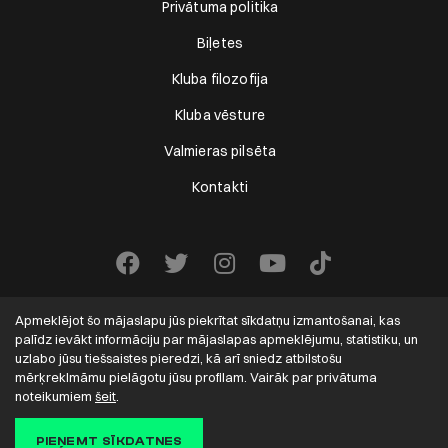
Privātuma politika
Biļetes
Kluba filozofija
Kluba vēsture
Valmieras pilsēta
Kontakti
Apmeklējot šo mājaslapu jūs piekrītat sīkdatņu izmantošanai, kas
palīdz ievākt informāciju par mājaslapas apmeklējumu, statistiku, un
uzlabo jūsu tiešsaistes pieredzi, kā arī sniedz atbilstošu
mērķreklmāmu pielāgotu jūsu profilam. Vairāk par privātuma
VALMIERA FC
2022-2026. Visas tiesības aizsargātas.
noteikumiem
šeit
.
Solution:
PIEŅEMT SĪKDATNES