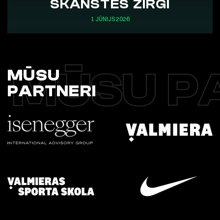
SKANSTES ZIRGI
1 JŪNIJS 2026
MŪSU P
MŪSU
PARTNERI