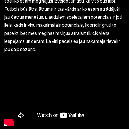
spēli ko esam mēģinājuši izveidot un ticu, ka viss būs labi.
Futbols būs ātrs, ātrums ir tas vārds ar ko esam strādājuši
jau četrus mēnešus. Daudziem spēlētajiem potenciāls ir ļoti
liels, kāds ir viņu maksimālais potenciāls, šobrīd ir grūti to
pateikt, bet mēs mēģināsim viņus atraisīt tik cik viens
iespējams un ceram, ka viņi pacelsies jau nākamajā ‘’levelī’’,
jau šajā sezonā.’’