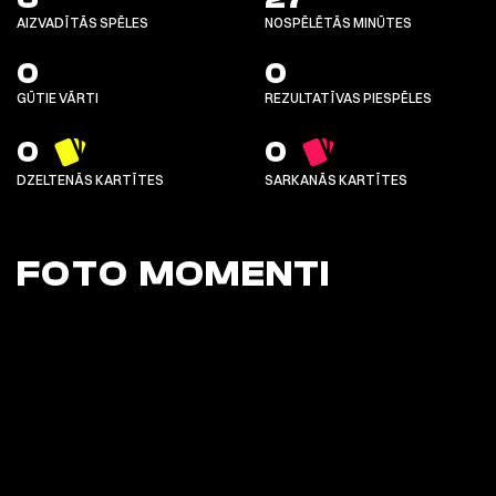
AIZVADĪTĀS SPĒLES
NOSPĒLĒTĀS MINŪTES
0
0
GŪTIE VĀRTI
REZULTATĪVAS PIESPĒLES
0
0
DZELTENĀS KARTĪTES
SARKANĀS KARTĪTES
FOTO MOMENTI