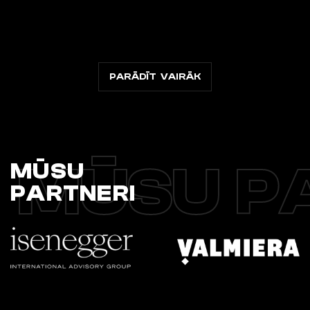
PARĀDĪT VAIRĀK
MŪSU P
MŪSU
PARTNERI