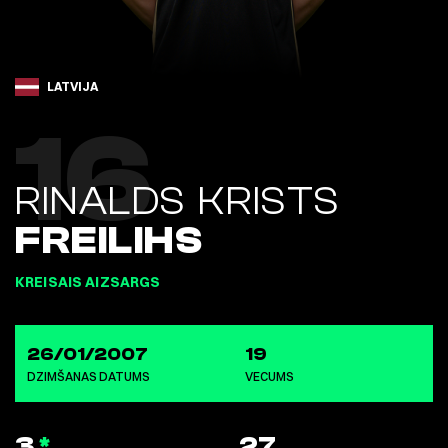
LATVIJA
16
RINALDS KRISTS
FREILIHS
KREISAIS AIZSARGS
26/01/2007
19
DZIMŠANAS DATUMS
VECUMS
3
*
27