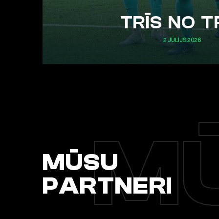
TRĪS NO T
2 JŪLIJS 2026
MŪ
MŪSU
PARTNERI