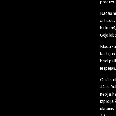
precīzs.
Nācās ne
arī izde
laukumā,
Geja labo
Mača kau
kartiņas
brīdi pa
iespējas
Otrā sar
Jānis Be
nebija, 
izpildīja
ukrainis 
4:1.