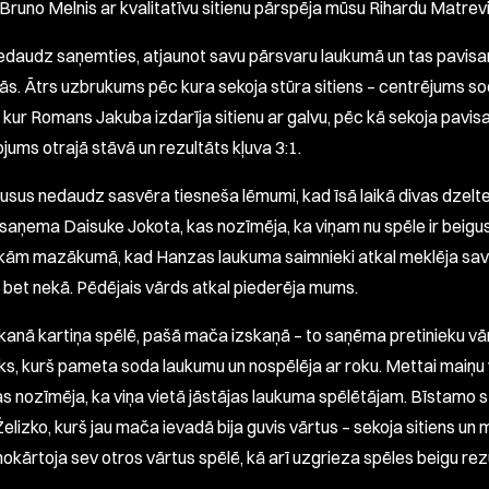
 Bruno Melnis ar kvalitatīvu sitienu pārspēja mūsu Rihardu Matrev
daudz saņemties, atjaunot savu pārsvaru laukumā un tas pavisa
vās. Ātrs uzbrukums pēc kura sekoja stūra sitiens – centrējums s
 kur Romans Jakuba izdarīja sitienu ar galvu, pēc kā sekoja pavisa
jums otrajā stāvā un rezultāts kļuva 3:1.
sus nedaudz sasvēra tiesneša lēmumi, kad īsā laikā divas dzelt
 saņema Daisuke Jokota, kas nozīmēja, ka viņam nu spēle ir beigus
likām mazākumā, kad Hanzas laukuma saimnieki atkal meklēja sa
, bet nekā. Pēdējais vārds atkal piederēja mums.
kanā kartiņa spēlē, pašā mača izskaņā – to saņēma pretinieku vā
ks, kurš pameta soda laukumu un nospēlēja ar roku. Mettai maiņu 
kas nozīmēja, ka viņa vietā jāstājas laukuma spēlētājam. Bīstamo 
 Želizko, kurš jau mača ievadā bija guvis vārtus – sekoja sitiens un
nokārtoja sev otros vārtus spēlē, kā arī uzgrieza spēles beigu rez