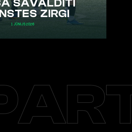
Ā SAVALDĪTI
NSTES ZIRGI
1 JŪNIJS 2026
PART