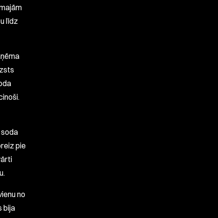
irmajām
u līdz
saņēma
āzsts
soda
inoši.
z soda
reiz pie
ārti
u.
vienu no
 bija