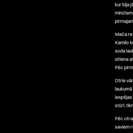
kur bija
minūtem 
pirmajam
Mača rez
Kamilo Me
soda lauk
sitiena 
Pēc pirm
Otrie vā
laukumā 
iespējas 
stūrī, t
Pēc otraj
saviem r