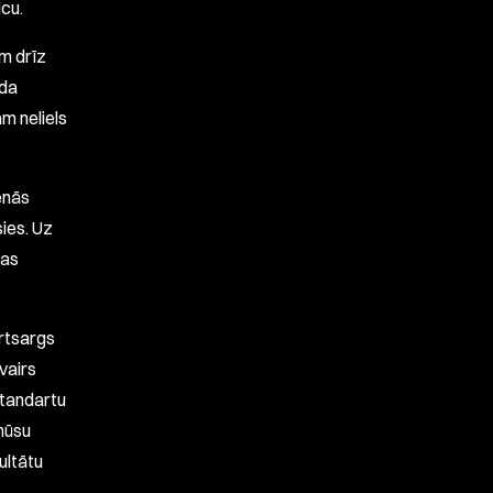
icu.
m drīz
oda
m neliels
enās
ies. Uz
vas
rtsargs
vairs
standartu
 mūsu
ultātu