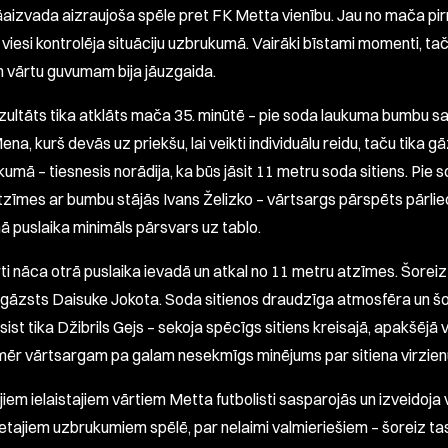
 jāaizvada aizraujoša spēle pret FK Metta vienību. Jau no mača p
viesi kontrolēja situāciju uzbrukumā. Vairāki bīstami momenti, tač
 vārtu guvumam bija jāuzgaida.
ultāts tika atklāts mača 35. minūtē – pie soda laukuma bumbu 
na, kurš devās uz priekšu, lai veikti individuālu reidu, taču tika g
umā – tiesnesis norādija, ka būs jāsit 11 metru soda sitiens. Pie 
atzīmes ar bumbu stājās Ivans Želizko – vārtsargs pārspēts pārliec
ā puslaika minimāls pārsvars uz tablo.
rti nāca otrā puslaika ievadā un atkal no 11 metru atzīmes. Šorei
gāzsts Daisuke Jokota. Soda sitienos draudzīga atmosfēra un šo
sist tika Džibrils Gejs – sekoja spēcīgs sitiens kreisajā, apakšējā v
ikmēr vārtsargam pa galam nesekmīgs minējums par sitiena virzien
iem ielaistajiem vārtiem Metta futbolisti sasparojās un izveidoja 
etajiem uzbrukumiem spēlē, par nelaimi valmieriešiem – šoreiz tas