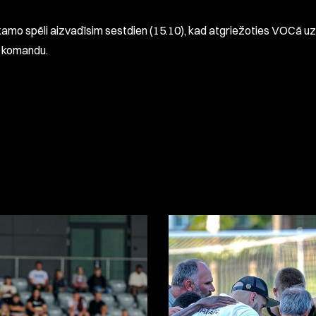
amo spēli aizvadīsim sestdien (15.10), kad atgriežoties VOCā 
 komandu.