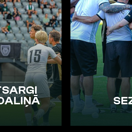
TSARGI
DALIŅĀ
SE