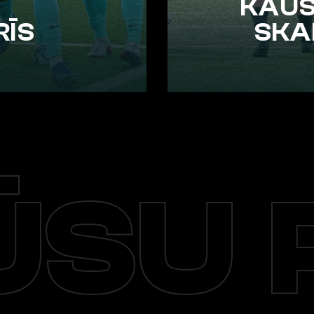
KAUS
RĪS
SKA
SU 