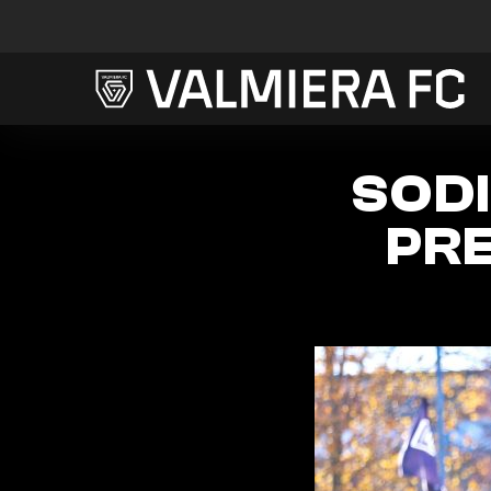
SOD
PR