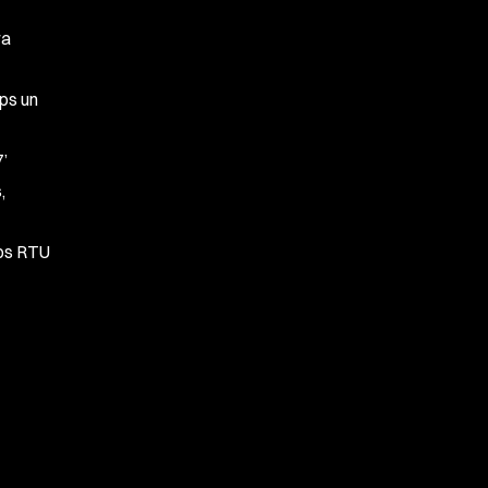
ra
ops un
’
,
sos RTU