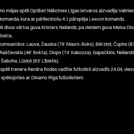
mo mājas spēli Optibet Nākotnes Līgas ietvaros aizvadīja Valmie
omanda, kura ar pārliecinošu 4:1 pārspēja
Leevon
komandu.
lē divus vārtus guva Kristers Neilands, pa vieniem guva Meisa Di
 Bokta
.
umsastāvs: Lauva, Zauska (79’ Maurs-Boks), Bērziņš, Čupins (87
 Raščevskis (46’ Bokta), Diops (74’ Kakooza), Gapečkins, Neilands
 Šaboha, Lūsiņš (63’ Lībietis).
pēli trenera Renāra Rodes vadītie futbolisti aizvadīs 24.04, vie
 spēkojoties ar Dinamo Rīga futbolistiem.