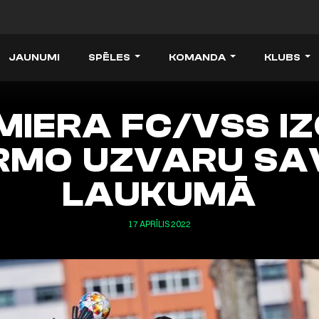
JAUNUMI
SPĒLES
KOMANDA
KLUBS
MIERA FC/VSS IZ
IRMO UZVARU SA
LAUKUMĀ
17 APRĪLIS 2022