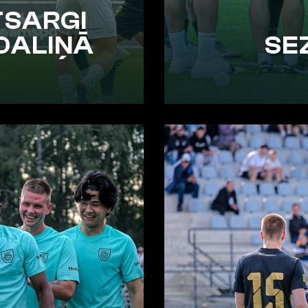
TSARGI
DALIŅĀ
SE