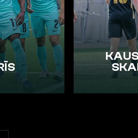
KAUS
RĪS
SKA