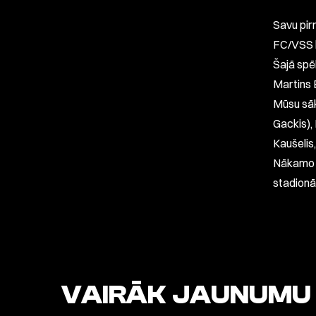
Savu pir
FC/VSS k
Šajā spē
Martins
Mūsu sāk
Gackis),
Kaušelis,
Nākamo s
stadionā
VAIRĀK JAUNUMU