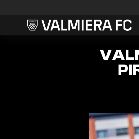
VAL
P