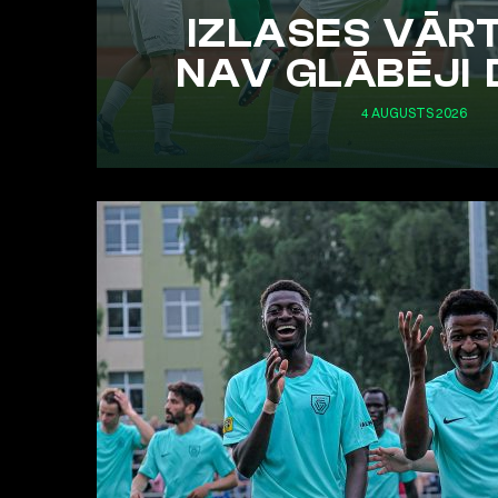
IZLASES VĀR
NAV GLĀBĒJI 
4 AUGUSTS 2026