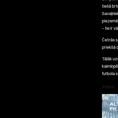
tiešā br
Savaļnie
piezemējā
– tie ir vā
Četrās s
priekšā 
Tālāk uz
kaimiņpil
futbola 
Video:
AL
FK