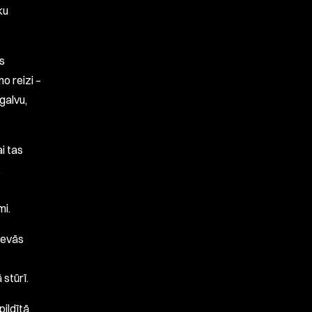
ku
us
mo reizi –
galvu,
i tas
.
mi.
devās
 stūrī.
pildītā