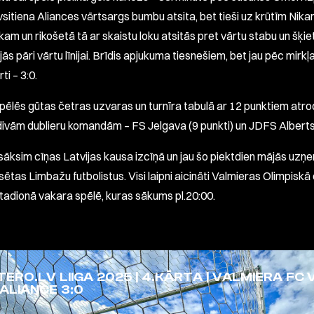
īvsitiena Aliances vārtsargs bumbu atsita, bet tieši uz krūtīm Nik
kam un rikošetā tā ar skaistu loku atsitās pret vārtu stabu un šķi
s pāri vārtu līnijai. Brīdis apjukuma tiesnešiem, bet jau pēc mirk
rti – 3:0.
pēlēs gūtas četras uzvaras un turnīra tabulā ar 12 punktiem atr
divām dublieru komandām – FS Jelgava (9 punkti) un JDFS Alberts 
sāksim cīņas Latvijas kausa izcīņā un jau šo piektdien mājās uzņ
sētas Limbažu futbolistus. Visi laipni aicināti Valmieras Olimpiskā
stadionā vakara spēlē, kuras sākums pl.20:00.
TERO.LV LIIGA 2025 | 4.KĀRTA | VALMIERA FC 
 ALIANCE 3:0