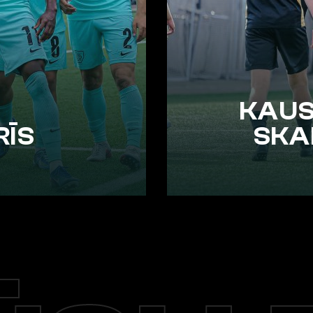
KAUS
RĪS
SKA