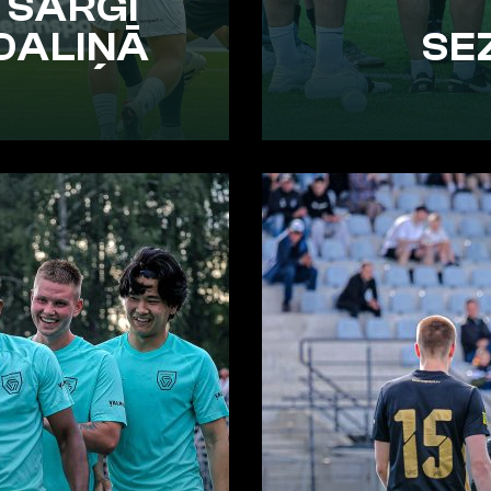
TSARGI
DALIŅĀ
SE