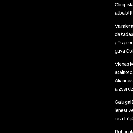
Olimpiskā
atbalstī
Valmiera
dažādās s
pēc prec
guva Osk
Vienas k
atainoto
Aliances
aizsardz
Galu gal
ienest v
rezultējā
Bet punkt