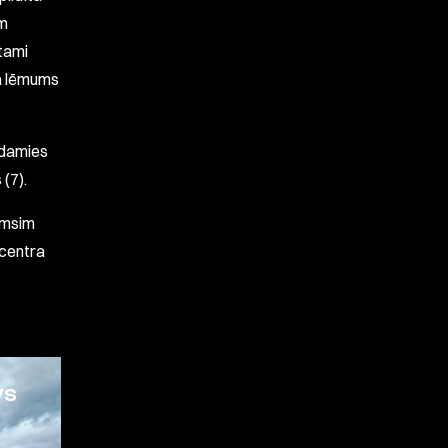
am
etami
ļa lēmums
odamies
(7).
emsim
 centra
VS