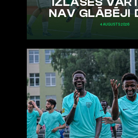
IZLASES VĀR
NAV GLĀBĒJI 
4 AUGUSTS 2026