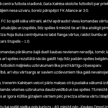
 centra futbola stadionā, Gata Kalniņa skolotie futbolisti par prie
tājiem nesa uzvaru, šoreiz pārspējot FK Aliance ar 3:0.
 FC šo spēli sāka vētraini, aktīvi apdraudot viesu komandas vārt
ituācijās un izspēlēs, līdz spēles 9.minūtē tie arī tika atslēgti pir
īza Roja Buša centrējuma no labā flanga vārtus, raidot bumbu ar 
ars Stupelis – 1:0.
omandas pārākums šajā duelī šaubas nevienam neradīja, tomēr, la
s arī spēles rezultātā nācās gaidīt teju līdz pašām spēles beigām
 futbolisti mājinieku uzbrukumam lika pretī kārtīgu cīņassparu
ībā, arī viņu vārtsargs ar saviem uzdevumiem tika galā nevainoja
ā, trenerim Kalniņam veicot pāris maiņas otrā puslaika sākumā iz
ēlamās vēsmas uzbrukuma daudzveidībā un tas spēles 75.minūtē
s ar Igora Kūlīša gūtajiem vārtiem pēc precīza sitiena vārtu tālajā
u šai spēlē pielika gols kuriozs – 83. minūtē pēc Jūsukes Omori iz