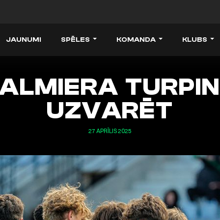
JAUNUMI
SPĒLES
KOMANDA
KLUBS
ALMIERA TURPI
UZVARĒT
27 APRĪLIS 2025