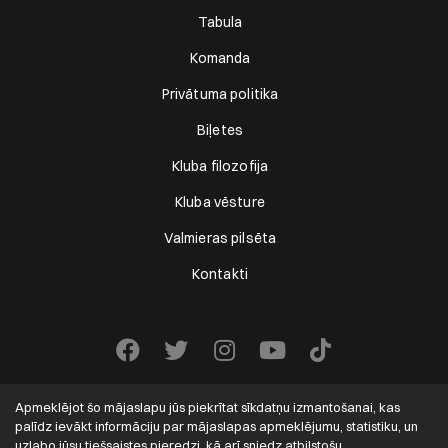
Tabula
Komanda
Privātuma politika
Biļetes
Kluba filozofija
Kluba vēsture
Valmieras pilsēta
Kontakti
Apmeklējot šo mājaslapu jūs piekrītat sīkdatņu izmantošanai, kas
palīdz ievākt informāciju par mājaslapas apmeklējumu, statistiku, un
uzlabo jūsu tiešsaistes pieredzi, kā arī sniedz atbilstošu