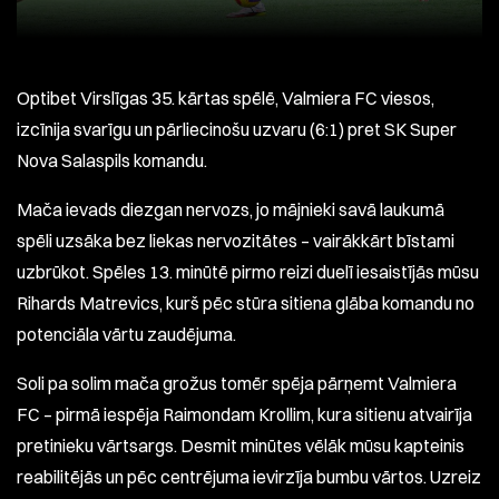
Optibet Virslīgas 35. kārtas spēlē, Valmiera FC viesos,
izcīnija svarīgu un pārliecinošu uzvaru (6:1) pret SK Super
Nova Salaspils komandu.
Mača ievads diezgan nervozs, jo mājnieki savā laukumā
spēli uzsāka bez liekas nervozitātes – vairākkārt bīstami
uzbrūkot. Spēles 13. minūtē pirmo reizi duelī iesaistījās mūsu
Rihards Matrevics, kurš pēc stūra sitiena glāba komandu no
potenciāla vārtu zaudējuma.
Soli pa solim mača grožus tomēr spēja pārņemt Valmiera
FC – pirmā iespēja Raimondam Krollim, kura sitienu atvairīja
pretinieku vārtsargs. Desmit minūtes vēlāk mūsu kapteinis
reabilitējās un pēc centrējuma ievirzīja bumbu vārtos. Uzreiz