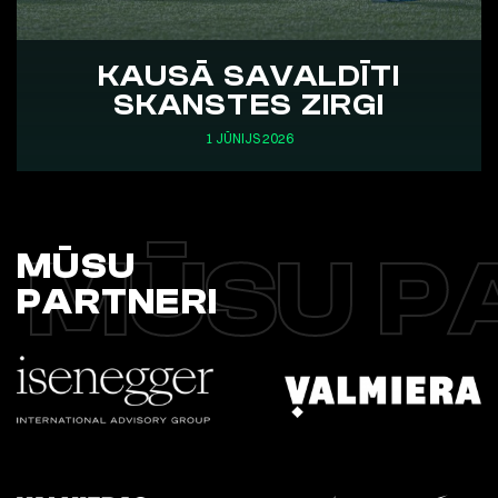
KAUSĀ SAVALDĪTI
SKANSTES ZIRGI
1 JŪNIJS 2026
MŪSU P
MŪSU
PARTNERI