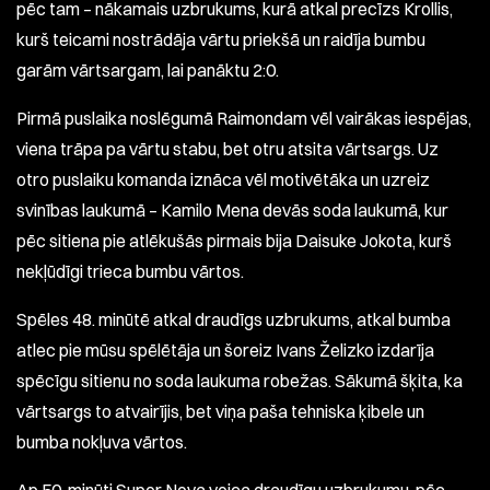
pēc tam – nākamais uzbrukums, kurā atkal precīzs Krollis,
kurš teicami nostrādāja vārtu priekšā un raidīja bumbu
garām vārtsargam, lai panāktu 2:0.
Pirmā puslaika noslēgumā Raimondam vēl vairākas iespējas,
viena trāpa pa vārtu stabu, bet otru atsita vārtsargs. Uz
otro puslaiku komanda iznāca vēl motivētāka un uzreiz
svinības laukumā – Kamilo Mena devās soda laukumā, kur
pēc sitiena pie atlēkušās pirmais bija Daisuke Jokota, kurš
nekļūdīgi trieca bumbu vārtos.
Spēles 48. minūtē atkal draudīgs uzbrukums, atkal bumba
atlec pie mūsu spēlētāja un šoreiz Ivans Želizko izdarīja
spēcīgu sitienu no soda laukuma robežas. Sākumā šķita, ka
vārtsargs to atvairījis, bet viņa paša tehniska ķibele un
bumba nokļuva vārtos.