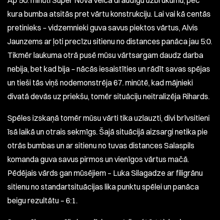
Ap 50. minūti Super Nova veica draudīgu uzbrukumu, pēc
kura bumba atsitās pret vārtu konstrukciju. Lai vai kā centās
pretinieks – vidzemnieki guva savus piektos vārtus, Alvis
Jaunzems ar ļoti precīzu sitienu no distances panāca jau 5:0.
Tikmēr laukuma otrā pusē mūsu vārtsargam daudz darba
nebija, bet kad bija – nācās iesaistīties un rādīt savas spējas
un tieši tās viņš nodemonstrēja 67. minūtē, kad mājnieki
divatā devās uz priekšu, tomēr situāciju neitralizēja Rihards.
Spēles izskaņā tomēr mūsu vārti tika uzlauzti, divi brīvsitieni
īsā laikā un otrais sekmīgs. Šajā situācijā aizsargi netika pie
otrās bumbas un ar sitienu no tuvas distances Salaspils
komanda guva savus pirmos un vienīgos vārtus mačā.
Pēdējais vārds gan mūsējiem – Luka Silagadze ar filigrānu
sitienu no standartsituācijas lika punktu spēlei un panāca
beigu rezultātu – 6:1.