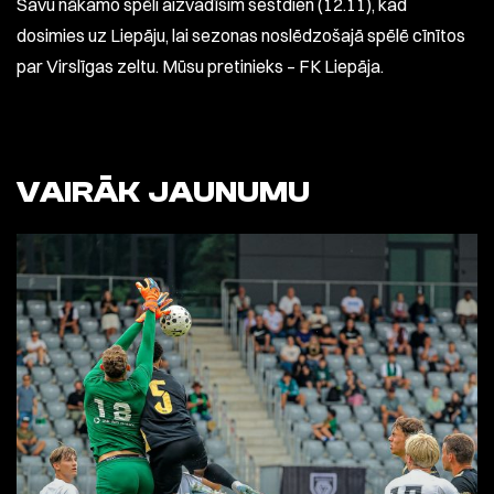
Savu nākamo spēli aizvadīsim sestdien (12.11), kad
dosimies uz Liepāju, lai sezonas noslēdzošajā spēlē cīnītos
par Virslīgas zeltu. Mūsu pretinieks – FK Liepāja.
VAIRĀK JAUNUMU