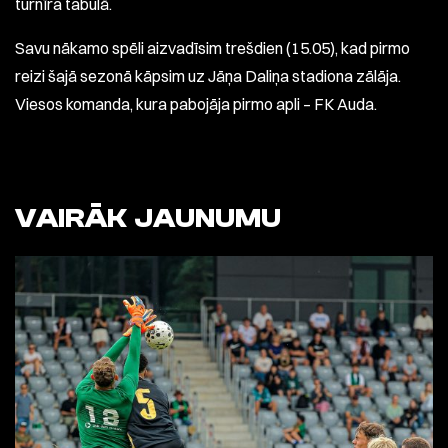
turnīra tabulā.
Savu nākamo spēli aizvadīsim trešdien (15.05), kad pirmo
reizi šajā sezonā kāpsim uz Jāņa Daliņa stadiona zālāja.
Viesos komanda, kura pabojāja pirmo apli – FK Auda.
VAIRĀK JAUNUMU