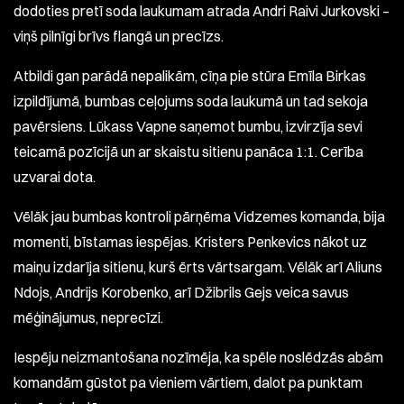
dodoties pretī soda laukumam atrada Andri Raivi Jurkovski –
viņš pilnīgi brīvs flangā un precīzs.
Atbildi gan parādā nepalikām, cīņa pie stūra Emīla Birkas
izpildījumā, bumbas ceļojums soda laukumā un tad sekoja
pavērsiens. Lūkass Vapne saņemot bumbu, izvirzīja sevi
teicamā pozīcijā un ar skaistu sitienu panāca 1:1. Cerība
uzvarai dota.
Vēlāk jau bumbas kontroli pārņēma Vidzemes komanda, bija
momenti, bīstamas iespējas. Kristers Penkevics nākot uz
maiņu izdarīja sitienu, kurš ērts vārtsargam. Vēlāk arī Aliuns
Ndojs, Andrijs Korobenko, arī Džibrils Gejs veica savus
mēģinājumus, neprecīzi.
Iespēju neizmantošana nozīmēja, ka spēle noslēdzās abām
komandām gūstot pa vieniem vārtiem, dalot pa punktam