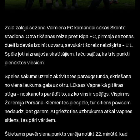
Zaļā zālāja sezona Valmiera FC komandai sākās Skonto
stadionā. Otrā tikšanās reize pret Riga FC, pirmajā sezonas
duelī izdevās izcinīt uzvaru, savukārt šoreiz neizšķirts – 1:1.
Spēle ļoti aizraujoša skatītājiem, taču sajūta, ka trīs punkti
pienāktos viesiem.
Spēles sākums uzreiz aktivitātes paraugstunda, skriešana
no viena laukuma gala uz otru. Lūkass Vapne kā ģitāras
stīga – noskaņots parādīt to, uz ko viņs ir spējīgs. Vispirms
Žeremija Porsāna-Klementes piespēle, tur sitiens pavisam
nedaudz, bet garām. Atgriežoties uzbrukumā atkal Vapnes
sitiens, tas pāri vārtiem.
Šķietams pavērsiena punkts varēja notikt 22. minūtē, kad