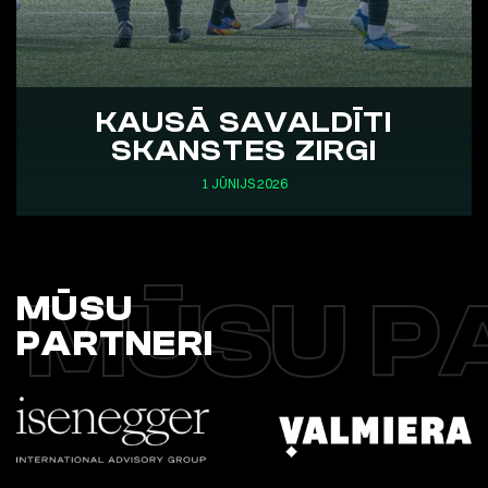
KAUSĀ SAVALDĪTI
SKANSTES ZIRGI
1 JŪNIJS 2026
MŪSU P
MŪSU
PARTNERI