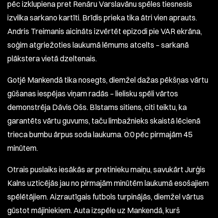
pēc izklupiena pret Renāru Varslavānu spēles tiesnesis
izvilka sarkano kartīti. Brīdis prieka tika ātri vien aprauts.
Andris Treimanis aicināts izvērtēt epizodi pie VAR ekrāna,
soģim atgriežoties laukumā lēmums atcelts – sarkanā
plākstera vietā dzeltenais.
Gotjē Mankendā tika nosegts, diemžel dažas pēkšņas vārtu
gūšanas iespējas viņam radās – lielisku spēli vārtos
demonstrēja Dāvis Ošs. Bīstams sitiens, citi teiktu, ka
garantēts vārtu guvums, taču limbažnieks skaistā lēcienā
trieca bumbu ārpus soda laukuma. 0:0 pēc pirmajām 45
minūtem.
Otrais puslaiks iesākās ar pretinieku maiņu, savukārt Jurģis
Kalns uzticējās jau no pirmajām minūtēm laukumā esošajiem
spēlētājiem. Aizrautīgais futbols turpinājās, diemžel vārtus
gūstot mājiniekiem. Auta izspēle uz Mankendā, kurš