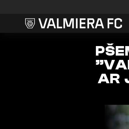
PŠE
”VA
AR 