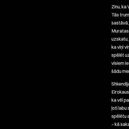
Zinu, ka 
Tās trum
sastāvā,
Muratas 
uzskatu,
ka viņi v
spēlēt u
visiem i
šādu men
Shkendija
Eirokaus
ka vēl p
ļoti labu
spēlētu a
– kā sak