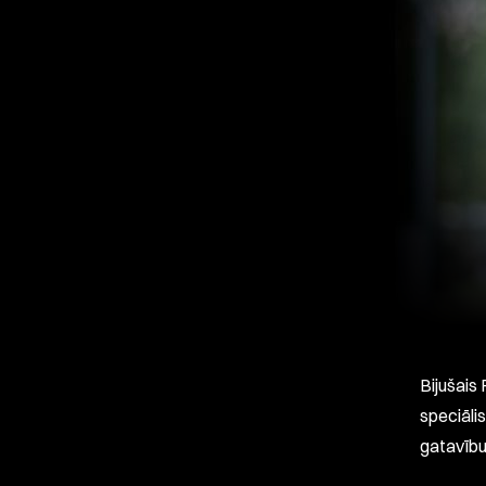
Bijušais
speciāl
gatavību