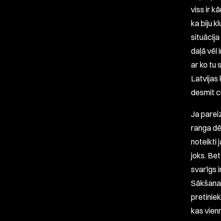
viss ir 
ka biju k
situācij
daļā vēl 
ar ko tu 
Latvijas
desmit c
Ja parei
ranga dē
noteikti 
joks. Bet
svarīgs i
Sākšana 
pretiniek
kas vien