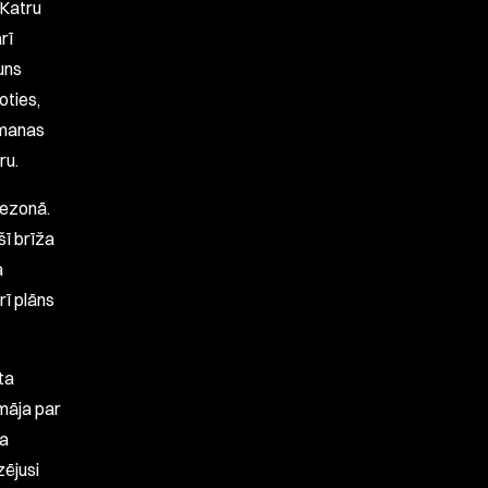
. Katru
rī
uns
oties,
l manas
ru.
sezonā.
šī brīža
a
rī plāns
ta
omāja par
ja
zējusi