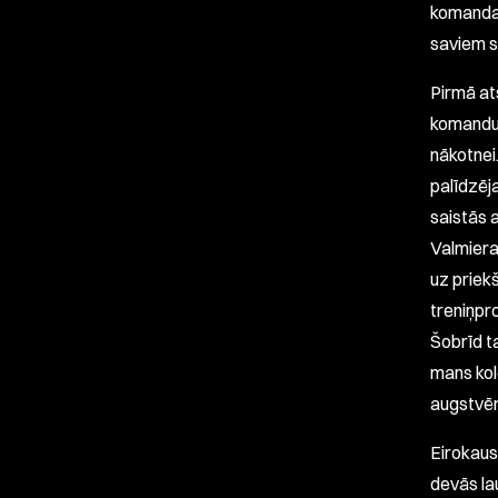
komandai
saviem sp
Pirmā at
komandu 
nākotnei.
palīdzēj
saistās 
Valmiera
uz priekš
treniņpr
Šobrīd ta
mans kol
augstvēr
Eirokausu
devās la