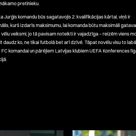
 nākamo pretinieku.
ka Jurģis komandu būs sagatavojis 2. kvalifikācijas kārtai, viņš ir
nālis, kurš izdarīs maksimumu, lai komanda būtu maksimāli gatav
 vēlu veiksmi, jo tā pavisam noteikti ir vajadzīga – reizēm viens 
t daudz ko, ne tikai futbolā bet arī dzīvē. Tāpat novēlu visu to lab
 FC komandai un pārējiem Latvijas klubiem UEFA Konferences lī
ijā.