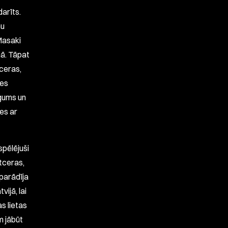
darīts.
mu
 Masaki
mā. Tāpat
tceras,
ies
egums un
ies ar
 spēlējuši
tceras,
 parādīja
vijā, lai
as lietas
m jābūt