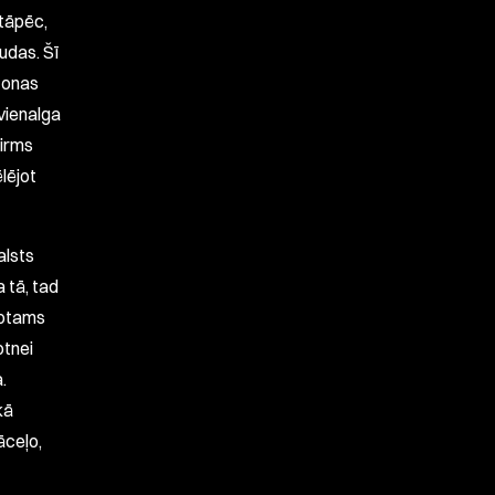
 tāpēc,
audas. Šī
ezonas
 vienalga
pirms
lējot
alsts
 tā, tad
protams
otnei
.
kā
āceļo,