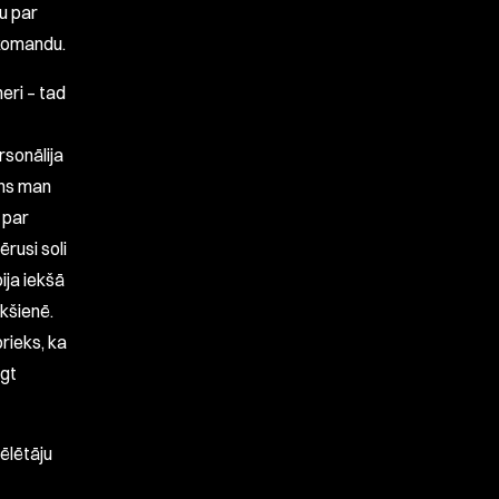
bu par
 komandu.
eri – tad
rsonālija
lns man
 par
rusi soli
ija iekšā
kšienē.
prieks, ka
egt
pēlētāju