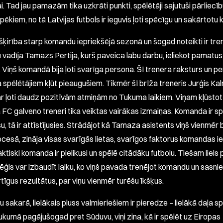
. Tad jau pamazām tika uzkrāti punkti, spēlētāji sajutuši pārliecī
ēkiem, no tā Latvijas futbols ir ieguvis ļoti spēcīgu un sakārtotu
šķirība starp komandu iepriekšējā sezonā un šogad noteikti ir tren
vadīja Tamazs Pertija, kurš paveica labu darbu, ieliekot pamatus
 Viņš komandā bija ļoti svarīga persona. Šī trenera raksturs un pe
a spēlētājiem kļūt pieaugušiem. Tikmēr šī brīža treneris Jurģis Ka
ar ļoti daudz pozitīvām atmiņām no Tukuma laikiem. Viņam kļūstot
 FC galveno treneri tika veiktas vairākas izmaiņas. Komanda ir spē
u, tā ir attīstījusies. Strādājot kā Tamaza asistents viņš vienmēr b
ocesā, zināja visas svarīgās lietas, svarīgos faktorus komandas ie
ktiski komanda ir pielikusi un spēlē citādāku futbolu. Tiešam liels 
ēģis var izbaudīt laiku, ko viņš pavada trenējot komandu un sasni
tīgus rezultātus, par viņu vienmēr turēšu īkšķus.
 sakarā, lielākais pluss valmieriešiem ir pieredze – lielākā daļa s
ukumā pagājušogad pret Sūduvu, viņi zina, kā ir spēlēt uz Eiropas