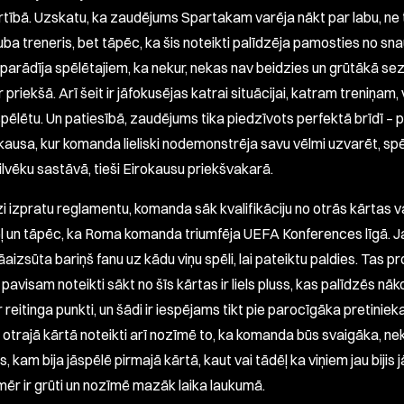
kārtībā. Uzskatu, ka zaudējums Spartakam varēja nākt par labu, ne
luba treneris, bet tāpēc, ka šis noteikti palīdzēja pamosties no sn
a parādīja spēlētajiem, ka nekur, nekas nav beidzies un grūtākā s
ir priekšā. Arī šeit ir jāfokusējas katrai situācijai, katram treniņam,
spēlētu. Un patiesībā, zaudējums tika piedzīvots perfektā brīdī – 
 kausa, kur komanda lieliski nodemonstrēja savu vēlmi uzvarēt, spē
ilvēku sastāvā, tieši Eirokausu priekšvakarā.
zi izpratu reglamentu, komanda sāk kvalifikāciju no otrās kārtas v
ļ un tāpēc, ka Roma komanda triumfēja UEFA Konferences līgā. Ja
jāaizsūta bariņš fanu uz kādu viņu spēli, lai pateiktu paldies. Tas 
 pavisam noteikti sākt no šīs kārtas ir liels pluss, kas palīdzēs nāk
r reitinga punkti, un šādi ir iespējams tikt pie parocīgāka pretinieka
otrajā kārtā noteikti arī nozīmē to, ka komanda būs svaigāka, ne
s, kam bija jāspēlē pirmajā kārtā, kaut vai tādēļ ka viņiem jau bijis j
mēr ir grūti un nozīmē mazāk laika laukumā.