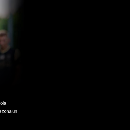
bola
ezonā un