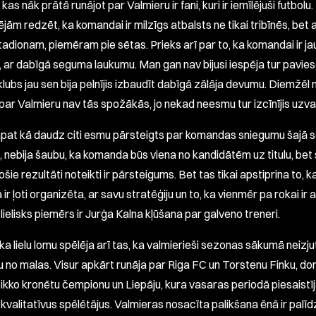
 kas nāk prātā runājot par Valmieru ir fani, kuri ir iemīlējuši futbolu
ējām redzēt, ka komandai ir milzīgs atbalsts ne tikai tribīnēs, bet a
tadionam, piemēram pie sētas. Prieks arī par to, ka komandai ir ja
, ar dabīgā seguma laukumu. Man gan nav bijusi iespēja tur pavies
 klubs jau sen bija pelnījis izbaudīt dabīgā zālāja devumu. Diemžē
par Valmieru nav tās spožākās, jo nekad neesmu tur izcīnījis uzva
tāpat kā daudz citi esmu pārsteigts par komandas sniegumu šajā 
 nebija šaubu, ka komanda būs viena no kandidātēm uz titulu, bet 
ošie rezultāti noteikti ir pārsteigums. Bet tas tikai apstiprina to, k
r ļoti organizēta, ar savu stratēģiju un to, ka vienmēr pa rokai ir a
m lielisks piemērs ir Jurģa Kalna kļūšana par galveno treneri.
ka lielu lomu spēlēja arī tas, ka valmierieši sezonas sākumā neizju
u no malas. Visur apkārt runāja par Riga FC un Torstenu Finku, d
tikko kronētu čempionu un Liepāju, kura vasaras periodā piesaistī
kvalitatīvus spēlētājus. Valmieras nosacīta palikšana ēnā ir palīd