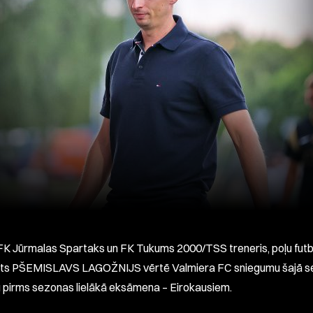
 FK Jūrmalas Spartaks un FK Tukums 2000/TSS treneris, poļu fut
ists PŠEMISLAVS LAGOŽNIJS vērtē Valmiera FC sniegumu šajā s
 pirms sezonas lielākā eksāmena – Eirokausiem.