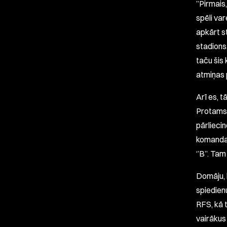
”Pirmais,
spēli var
apkārt s
stadions
taču šis
atmiņas 
Arī es, 
Protams,
pārliecin
komanda i
‘’B’’. Ta
Domāju, 
spiedien
RFS, kā 
vairākus 