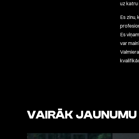
uz katru
Es zinu, 
profesio
Es viņam
var mainī
Valmiera
kvalifikāc
VAIRĀK JAUNUMU