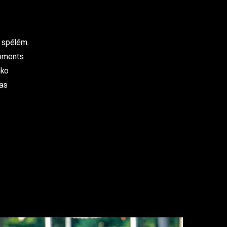
a spēlēm.
moments
āko
gas