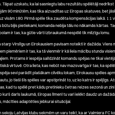
. Tāpat uzskatu, ka lai sasniegtu labu rezultātu spēlētāji nedrīks
jām 90 minūtēm, kas tika aizvadītas uz Eiropas skatuves, bet jā
z visām 180. Pirmā spēle tika zaudēta kompensācijas laikā. 1:1 v
s būtu bijis pietiekami, komanda nebija tālu no nākamās kārtas. Tag
bolam ir tas, ka gūtie vārti izbraukumā nespēlē tik milzīgu lomu.
a starp Virslīgu un Eirokausiem pavisam noteikti ir dažāda. Viens 
em piemēriem ir tas, ka tā vienmēr ir kā liela mācību stunda visie
ajiem. Protams ir iespēja salīdzināt komandu spējas ne tikai vietējā
iskā virtuvē. Otra lieta, kas nebūt nav mazsvarīga ir tas, ka spēlē
iespēja sevi parādīt plašākam cilvēku lokam, Eirokausu spēles apme
autu, jo tieši šīs spēles var apstiprināt to, uz ko katrs ir spējīgs. A
gas, kad tu spēlē pret kādu pretinieku četras reizes sezonā un zini
ko kurš darīs laukumā, Eiropas līmenī tu vari ielēkt daudz un dažā
s, mācīties adaptēties jebkurai situācijai.
 sekoju Latvijas klubu sekmēm un varu teikt, ka ar Valmiera FC 