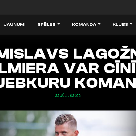
JAUNUMI
SPĒLES
KOMANDA
KLUBS
MISLAVS LAGOŽN
LMIERA VAR CĪNĪ
JEBKURU KOMA
22 JŪLIJS 2022