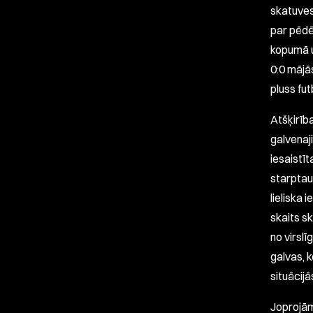
skatuves
par pēdē
kopumā u
0:0 mājā
pluss fut
Atšķirīb
galvenaji
iesaistīt
starptaut
lieliska 
skaits sk
no virslī
galvas, 
situācijā
Joprojām