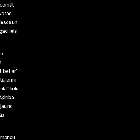
t domāt
skatās
iesos un
ad liels
no
m
, bet arī
tājiem ir
klē liels
tšķirībā
 jau no
dās
komandu