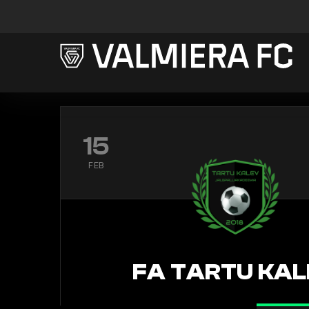
15
FEB
FA TARTU KAL