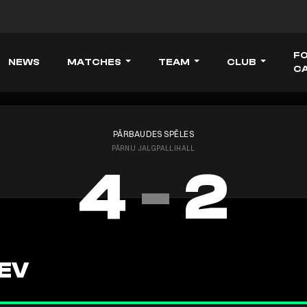
F
NEWS
MATCHES
TEAM
CLUB
C
PĀRBAUDES SPĒLES
PÄRNU JALGPALLIHALL
4
-
2
EV