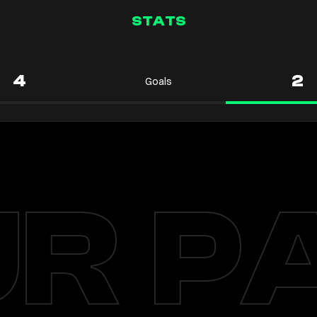
STATS
4
2
Goals
R P